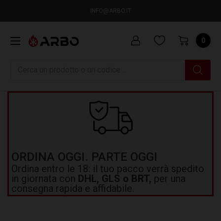
INFO@ARBO.IT
0
Ricerca
ORDINA OGGI. PARTE OGGI
Ordina entro le 18: il tuo pacco verrà spedito
in giornata con
DHL, GLS o BRT,
per una
consegna rapida e affidabile.