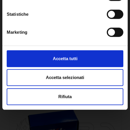
1,5µF - CM30/1.5MF
OK
27,32€
+ IVA
Statistiche
DISPONIBILE
Marketing
Accetta tutti
CONFRONTA
Accetta selezionati
Rifiuta