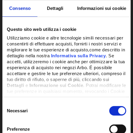
Consenso
Dettagli
Informazioni sui cookie
Questo sito web utilizza i cookie
Utilizziamo cookie e altre tecnologie simili necessari per
consentirti di effettuare acquisti, fornirti i nostri servizi e
migliorare le tue esperienze di acquisto,come descritto in
dettaglio nella nostra
Informativa sulla Privacy
. Se
accetti, utilizzeremo i cookie anche per ottimizzare la tua
esperienza di acquisto nei negozi Arbo. É possibile
accettare e gestire le tue preferenze ulteriori, compreso il
tuo diritto di rifiuto, o saperne di più, cliccando sui
Dettagli
e
Informazione sui Cookie
. Potrai modificare le
tue preferenze in qualsiasi momento, revocando i Cookie
precedentemente autorizzati, direttamente dalle
impostazioni del tuo browser.
Selezione
Necessari
del
SKU:
CM30/1.5MF
consenso
CONDENSATORE MARCIA PER
Network Error
CLIMATIZZATORE DA 450V 50/60HZ 30MF
Preferenze