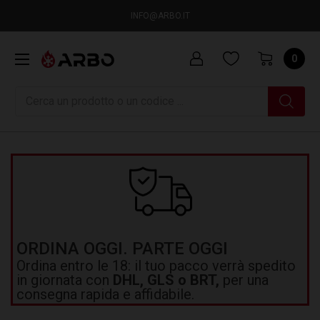
INFO@ARBO.IT
0
Ricerca
ORDINA OGGI. PARTE OGGI
Ordina entro le 18: il tuo pacco verrà spedito
in giornata con
DHL, GLS o BRT,
per una
consegna rapida e affidabile.