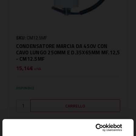
SKU:
CM12.5MF
CONDENSATORE MARCIA DA 450V CON
CAVO LUNGO 250MM E D.35X65MM MF.12,5
- CM12.5MF
15,14€
+ IVA
DISPONIBILE
CONFRONTA