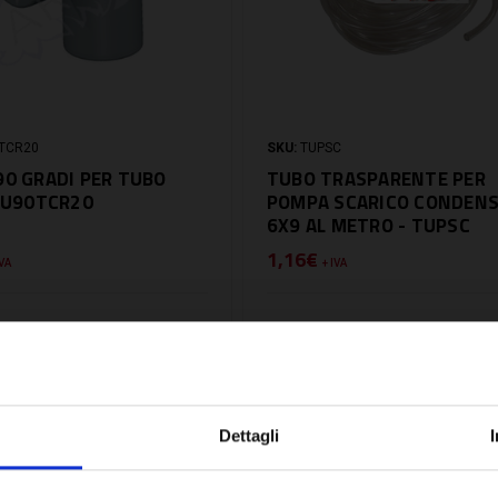
TCR20
SKU:
TUPSC
90 GRADI PER TUBO
TUBO TRASPARENTE PER
 CU90TCR20
POMPA SCARICO CONDEN
6X9 AL METRO - TUPSC
1,16€
IVA
+ IVA
DISPONIBILE
Dettagli