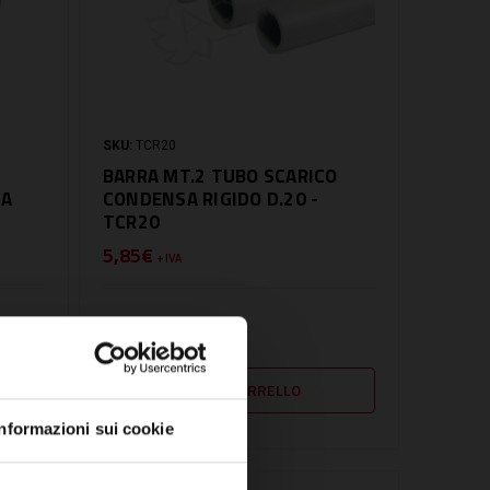
SKU:
TCR20
BARRA MT.2 TUBO SCARICO
SA
CONDENSA RIGIDO D.20 -
TCR20
5,85€
+ IVA
DISPONIBILE
Informazioni sui cookie