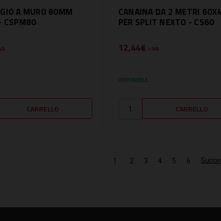
GIO A MURO 80MM
CANAINA DA 2 METRI 60X
- CSPM80
PER SPLIT NEXTO - CS60
12,44€
IVA
+ IVA
DISPONIBILE
Succe
1
2
3
4
5
6