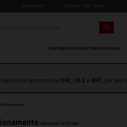
INFO@ARBO.IT
TELEFONO 0721 855706
icerca
COMPONENTI A COMBUSTIONE INDUSTRIALE
rà spedito in giornata con
DHL, GLS o BRT,
per una c
ondizionamento
zionamento
(Mostrando 12 di 2188)