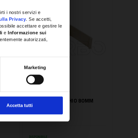
CONFRONTA
ti i nostri servizi e
ulla Privacy
. Se accetti,
ssibile accettare e gestire le
li
e
Informazione sui
entemente autorizzati,
Marketing
SKU:
CSGC80
NE 80
GIUNTO COPERCHIO 80MM
Accetta tutti
NEXTO - CSGC80
2,74€
+ IVA
DISPONIBILE