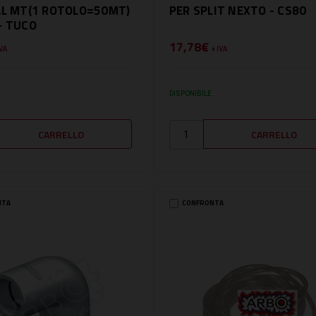
AL MT(1 ROTOLO=50MT)
PER SPLIT NEXTO - CS80
- TUCO
17,78€
IVA
+ IVA
DISPONIBILE
NTA
CONFRONTA