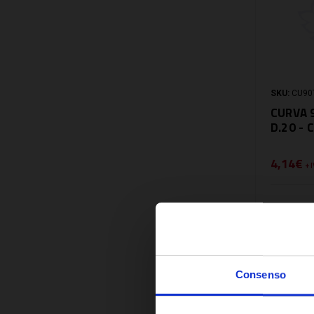
SKU:
CU90
CURVA 
D.20 -
4,14€
+ 
DISPONIBILE
Consenso