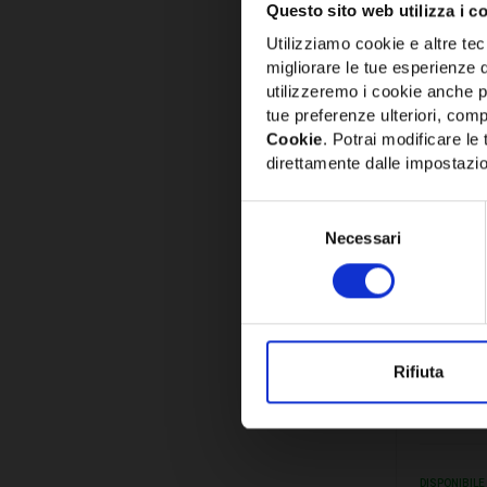
CONFRO
Questo sito web utilizza i c
Utilizziamo cookie e altre tecn
migliorare le tue esperienze 
utilizzeremo i cookie anche p
tue preferenze ulteriori, compr
Cookie
. Potrai modificare l
direttamente dalle impostazio
Selezione
Necessari
del
consenso
SKU:
CSCM
CURVA 
Rifiuta
CSCM8
6,98€
+ 
DISPONIBILE