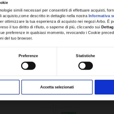
NTA
CONFRONTA
ookie
ologie simili necessari per consentirti di effettuare acquisti, fornir
di acquisto,come descritto in dettaglio nella nostra
Informativa s
er ottimizzare la tua esperienza di acquisto nei negozi Arbo. É po
eso il tuo diritto di rifiuto, o saperne di più, cliccando sui
Dettag
e tue preferenze in qualsiasi momento, revocando i Cookie preced
ni del tuo browser.
Network Error
OK
Preferenze
Statistiche
80
SKU:
CSCP80
A MURO 80MM NEXTO -
CURVA PIANA PER CANALI
Accetta selezionati
0
X 60 NEXTO - CSCP80
6,10€
IVA
+ IVA
DISPONIBILE