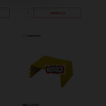
CONFRONTA
SKU:
CSSF80