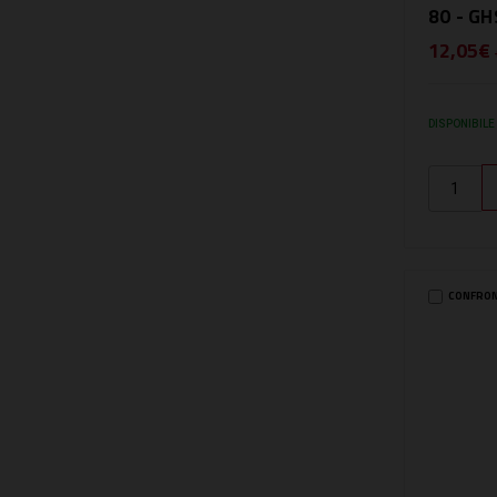
80 - G
12,05€
DISPONIBILE
CONFRO