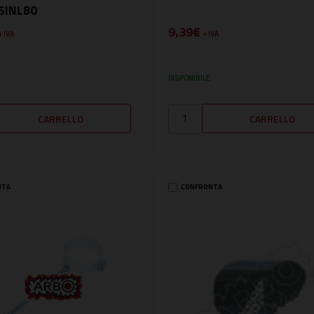
HSINL80
9,39€
+ IVA
+ IVA
DISPONIBILE
NTA
CONFRONTA