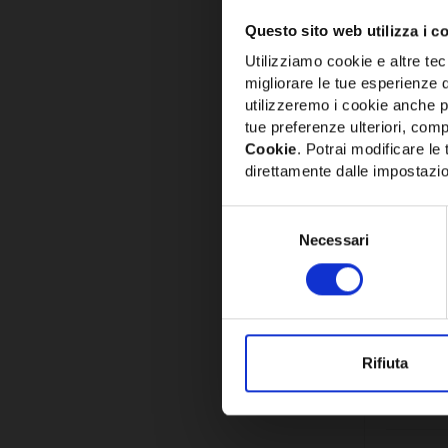
Questo sito web utilizza i c
Utilizziamo cookie e altre tecn
migliorare le tue esperienze 
utilizzeremo i cookie anche p
tue preferenze ulteriori, compr
Cookie
. Potrai modificare l
direttamente dalle impostazio
Selezione
Necessari
del
consenso
SKU:
FA10
FASCET
D.100 V
45MM -
Rifiuta
14,66€