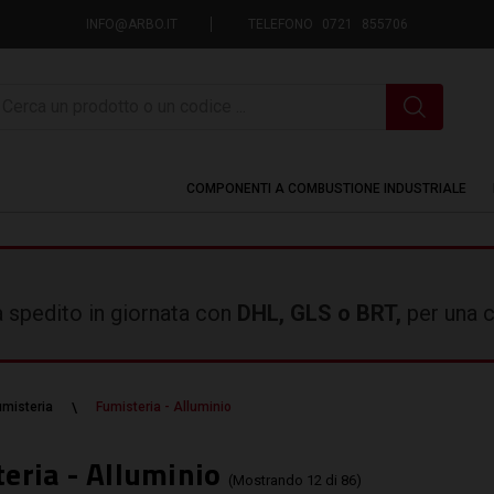
INFO@ARBO.IT
TELEFONO 0721 855706
icerca
COMPONENTI A COMBUSTIONE INDUSTRIALE
rà spedito in giornata con
DHL, GLS o BRT,
per una c
umisteria
Fumisteria - Alluminio
eria - Alluminio
(Mostrando 12 di 86)