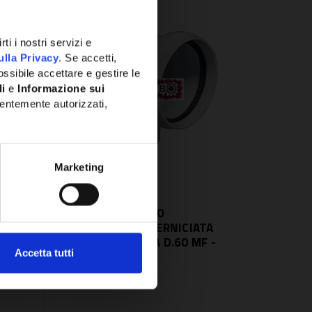
ti i nostri servizi e
ulla Privacy
. Se accetti,
ssibile accettare e gestire le
li
e
Informazione sui
entemente autorizzati,
Marketing
SKU:
CA60MFVP
BBRO
CURVA ALLUMINIO
PRESSOFUSA E VERNICIATA
CON ATTACCO DA D.60 MF -
Accetta tutti
CA60MFVP
19,97€
+ IVA