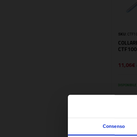
SKU:
CTF1
COLLARE
CTF100
11,06€
DISPONIBILE
Consenso
CONFRO