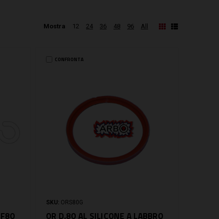
Mostra
12
24
36
48
96
All
CONFRONTA
SKU:
ORS80G
TF80
OR D.80 AL SILICONE A LABBRO