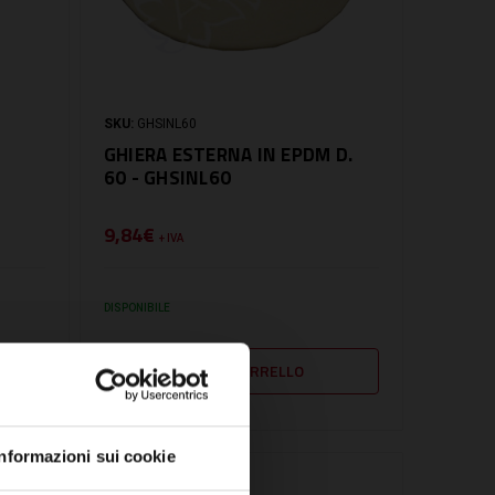
SKU:
GHSINL60
GHIERA ESTERNA IN EPDM D.
60 - GHSINL60
9,84€
+ IVA
DISPONIBILE
Informazioni sui cookie
CONFRONTA