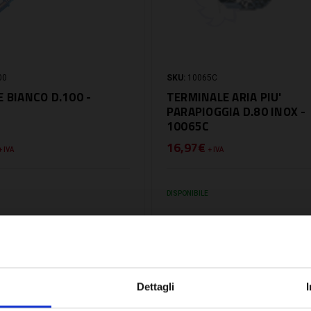
00
SKU:
10065C
 BIANCO D.100 -
TERMINALE ARIA PIU'
PARAPIOGGIA D.80 INOX -
10065C
16,97€
+ IVA
+ IVA
DISPONIBILE
Dettagli
NTA
CONFRONTA