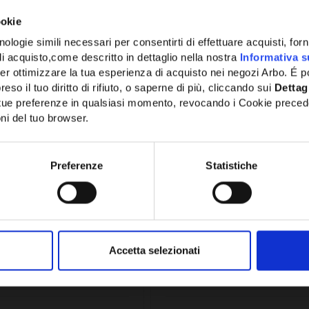
ookie
ologie simili necessari per consentirti di effettuare acquisti, fornir
di acquisto,come descritto in dettaglio nella nostra
Informativa s
er ottimizzare la tua esperienza di acquisto nei negozi Arbo. É po
eso il tuo diritto di rifiuto, o saperne di più, cliccando sui
Dettag
e tue preferenze in qualsiasi momento, revocando i Cookie preced
ni del tuo browser.
Network Error
OK
Preferenze
Statistiche
0A
SKU:
ORS60G
TA CON GUARNIZIONE
OR D.60 AL SILICONE A LA
ERNICIATA E ALTEZZA
- ORS60G
 FA100A
Accetta selezionati
2,78€
+ IVA
+ IVA