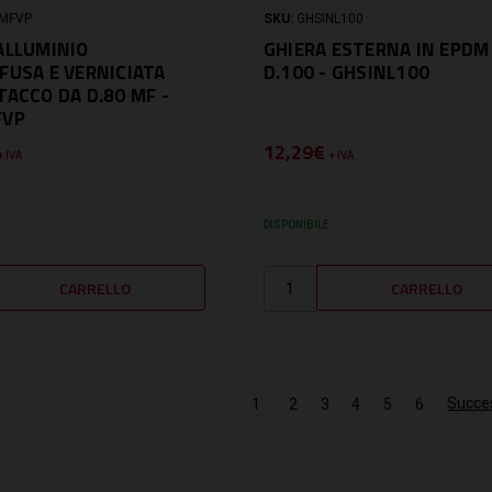
MFVP
SKU:
GHSINL100
ALLUMINIO
GHIERA ESTERNA IN EPDM
FUSA E VERNICIATA
D.100 - GHSINL100
TACCO DA D.80 MF -
FVP
12,29€
+ IVA
+ IVA
DISPONIBILE
Succe
1
2
3
4
5
6