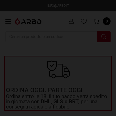
INFO@ARBO.IT
0
Ricerca
ORDINA OGGI. PARTE OGGI
Ordina entro le 18: il tuo pacco verrà spedito
in giornata con
DHL, GLS o BRT,
per una
consegna rapida e affidabile.