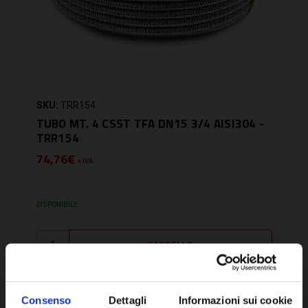
SKU:
TRR154
TUBO MT. 4 CSST TFA DN15 3/4 AISI304 -
TRR154
74,76€
+ IVA
DISPONIBILE
Consenso
Dettagli
Informazioni sui cookie