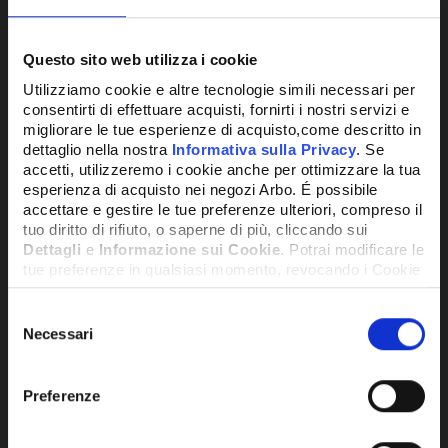
CONFRONTA
Questo sito web utilizza i cookie
Utilizziamo cookie e altre tecnologie simili necessari per
consentirti di effettuare acquisti, fornirti i nostri servizi e
migliorare le tue esperienze di acquisto,come descritto in
dettaglio nella nostra
Informativa sulla Privacy
. Se
accetti, utilizzeremo i cookie anche per ottimizzare la tua
esperienza di acquisto nei negozi Arbo. É possibile
accettare e gestire le tue preferenze ulteriori, compreso il
tuo diritto di rifiuto, o saperne di più, cliccando sui
Dettagli
e
Informazione sui Cookie
. Potrai modificare le
tue preferenze in qualsiasi momento, revocando i Cookie
precedentemente autorizzati, direttamente dalle
impostazioni del tuo browser.
Selezione
Necessari
del
consenso
Network Error
SKU:
X-FLEX34130220
Preferenze
FLESSIBILE ESTENDIBILE H2O 3/4X3/4 MF
OK
MM 130/220 NEXTO - X-FLEX34130220