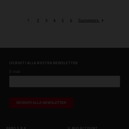
Successivo
1
2
3
4
5
6
ISCRIVITI ALLA NOSTRA NEWSLETTER
ARBO S.P.A.
IL MIO ACCOUNT