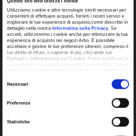
Questo sito web utilizza i cookie
Utilizziamo cookie e altre tecnologie simili necessari per
consentirti di effettuare acquisti, fornirti i nostri servizi e
migliorare le tue esperienze di acquisto,come descritto in
dettaglio nella nostra
Informativa sulla Privacy
. Se
accetti, utilizzeremo i cookie anche per ottimizzare la tua
esperienza di acquisto nei negozi Arbo. É possibile
accettare e gestire le tue preferenze ulteriori, compreso il
tuo diritto di rifiuto, o saperne di più, cliccando sui
Dettagli
e
Informazione sui Cookie
. Potrai modificare le
tue preferenze in qualsiasi momento, revocando i Cookie
precedentemente autorizzati, direttamente dalle
impostazioni del tuo browser.
Selezione
SKU:
EVOLU3X9I21
Necessari
del
MULTISPLIT EVOLUTION 9000 + 9000 +
9000 BTU - EVOLU3X9I21
consenso
Network Error
2.589,56€
Preferenze
+ IVA
OK
Statistiche
DISPONIBILE