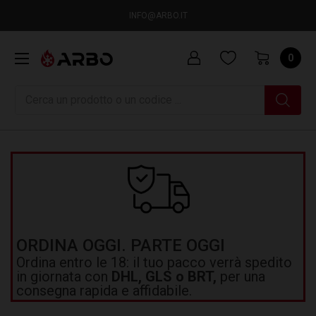
INFO@ARBO.IT
0
Ricerca
ORDINA OGGI. PARTE OGGI
Ordina entro le 18: il tuo pacco verrà spedito
in giornata con
DHL, GLS o BRT,
per una
consegna rapida e affidabile.