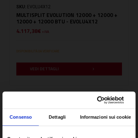
SKU:
EVOLU4X12
MULTISPLIT EVOLUTION 12000 + 12000 +
12000 + 12000 BTU - EVOLU4X12
4.117,38€
+ IVA
DISPONIBILITÀ DA VERIFICARE
VEDI DETTAGLI
CONFRONTA
Consenso
Dettagli
Informazioni sui cookie