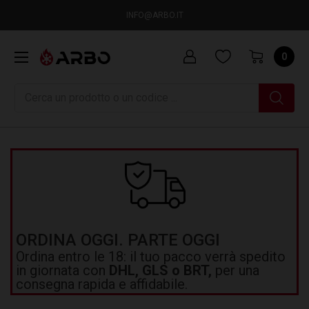
INFO@ARBO.IT
0
Ricerca
ORDINA OGGI. PARTE OGGI
Ordina entro le 18: il tuo pacco verrà spedito
in giornata con
DHL, GLS o BRT,
per una
consegna rapida e affidabile.