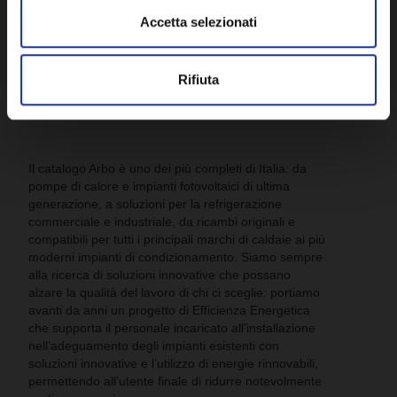
Accetta selezionati
Rifiuta
Il catalogo Arbo è uno dei più completi di Italia: da
pompe di calore e impianti fotovoltaici di ultima
generazione, a soluzioni per la refrigerazione
commerciale e industriale, da ricambi originali e
compatibili per tutti i principali marchi di caldaie ai più
moderni impianti di condizionamento. Siamo sempre
alla ricerca di soluzioni innovative che possano
alzare la qualità del lavoro di chi ci sceglie: portiamo
avanti da anni un progetto di Efficienza Energetica
che supporta il personale incaricato all’installazione
nell’adeguamento degli impianti esistenti con
soluzioni innovative e l’utilizzo di energie rinnovabili,
permettendo all’utente finale di ridurre notevolmente