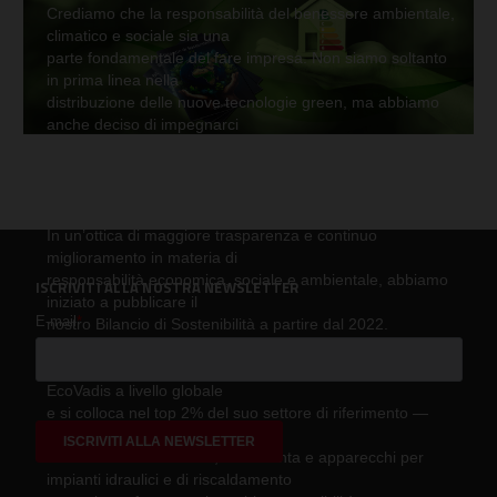
Crediamo che la responsabilità del benessere ambientale,
climatico e sociale sia una
parte fondamentale del fare impresa. Non siamo soltanto
in prima linea nella
distribuzione delle nuove tecnologie green, ma abbiamo
anche deciso di impegnarci
ogni giorno a ridurre l’impatto ambientale e a promuovere
pratiche sostenibili in tutti i
nostri processi.
In un’ottica di maggiore trasparenza e continuo
miglioramento in materia di
responsabilità economica, sociale e ambientale, abbiamo
ISCRIVITI ALLA NOSTRA NEWSLETTER
iniziato a pubblicare il
nostro Bilancio di Sostenibilità a partire dal 2022.
Nel 2025, Arbo entra nel top 5% delle aziende valutate da
EcoVadis a livello globale
e si colloca nel top 2% del suo settore di riferimento —
commercio all’ingrosso di
materiali da costruzione, ferramenta e apparecchi per
impianti idraulici e di riscaldamento