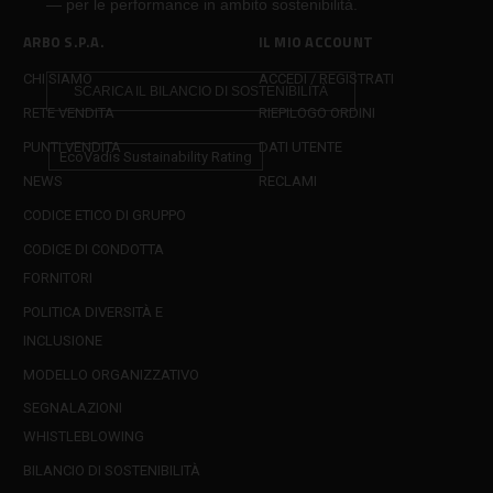
— per le performance in ambito sostenibilità.
ARBO S.P.A.
IL MIO ACCOUNT
CHI SIAMO
ACCEDI / REGISTRATI
SCARICA IL BILANCIO DI SOSTENIBILITÀ
RETE VENDITA
RIEPILOGO ORDINI
PUNTI VENDITA
DATI UTENTE
EcoVadis Sustainability Rating
NEWS
RECLAMI
CODICE ETICO DI GRUPPO
CODICE DI CONDOTTA
FORNITORI
POLITICA DIVERSITÀ E
INCLUSIONE
MODELLO ORGANIZZATIVO
SEGNALAZIONI
WHISTLEBLOWING
BILANCIO DI SOSTENIBILITÀ