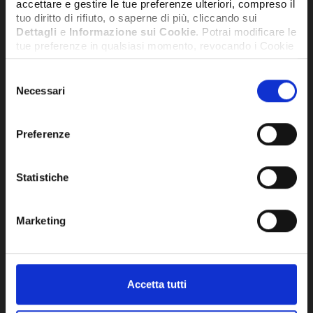
accettare e gestire le tue preferenze ulteriori, compreso il
tuo diritto di rifiuto, o saperne di più, cliccando sui
Dettagli
e
Informazione sui Cookie
. Potrai modificare le
tue preferenze in qualsiasi momento, revocando i Cookie
precedentemente autorizzati, direttamente dalle
impostazioni del tuo browser.
Selezione
Necessari
del
consenso
Network Error
Preferenze
OK
Statistiche
Marketing
Accetta tutti