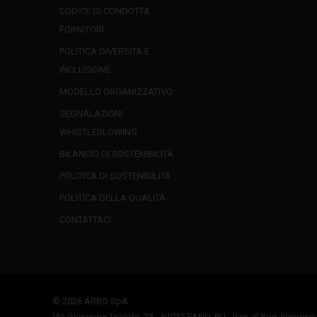
CODICE DI CONDOTTA
FORNITORI
POLITICA DIVERSITÀ E
INCLUSIONE
MODELLO ORGANIZZATIVO
SEGNALAZIONI
WHISTLEBLOWING
BILANCIO DI SOSTENIBILITÀ
POLITICA DI SOSTENIBILITÀ
POLITICA DELLA QUALITÀ
CONTATTACI
© 2026 ARBO SpA
Via Giuseppe Toniolo, 23 - 61032 FANO, PU - Iscr. al Reg. Imprese 