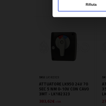
Rifiuta
SKU:
LK182323
SK
ATTUATORE LK950 24V 70
A
SEC 5 NM 0-10V CON CAVO
3
3MT - LK182323
L
383,62€
2
+ IVA