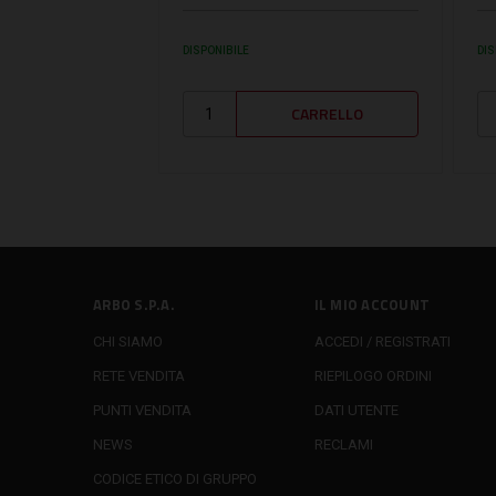
DISPONIBILE
DIS
ARBO S.P.A.
IL MIO ACCOUNT
CHI SIAMO
ACCEDI / REGISTRATI
RETE VENDITA
RIEPILOGO ORDINI
PUNTI VENDITA
DATI UTENTE
NEWS
RECLAMI
CODICE ETICO DI GRUPPO