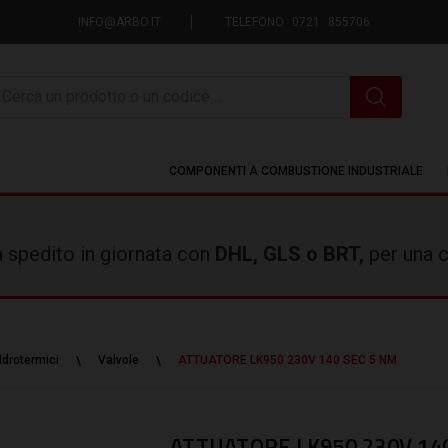
INFO@ARBO.IT
TELEFONO 0721 855706
icerca
COMPONENTI A COMBUSTIONE INDUSTRIALE
rà spedito in giornata con
DHL, GLS o BRT,
per una c
Idrotermici
Valvole
ATTUATORE LK950 230V 140 SEC 5 NM
ATTUATORE LK950 230V 14