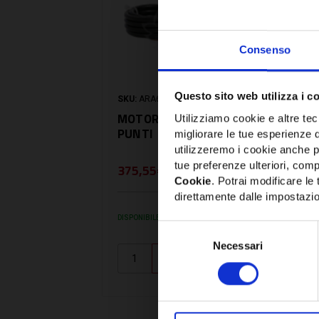
Consenso
Questo sito web utilizza i c
SKU:
ARA661
MOTORE 220VAC 120 SEC 3
Utilizziamo cookie e altre tecn
PUNTI
migliorare le tue esperienze 
utilizzeremo i cookie anche p
tue preferenze ulteriori, compr
375,55€
+ IVA
Cookie
. Potrai modificare l
direttamente dalle impostazio
DISPONIBILE
Selezione
Necessari
del
consenso