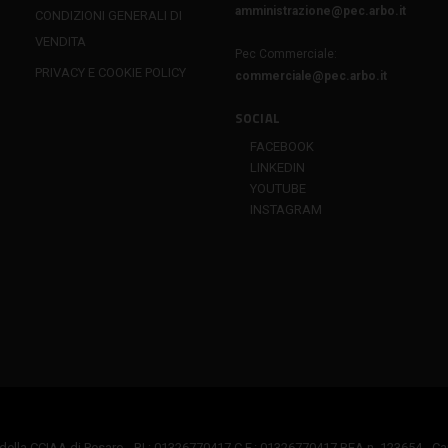
amministrazione@pec.arbo.it
CONDIZIONI GENERALI DI
VENDITA
Pec Commerciale:
PRIVACY E COOKIE POLICY
commerciale@pec.arbo.it
SOCIAL
FACEBOOK
LINKEDIN
YOUTUBE
INSTAGRAM
della CCIAA di Pesaro - P.I.: 01326770417 C.F.: 01326770417 REA n. 123654 - Capi