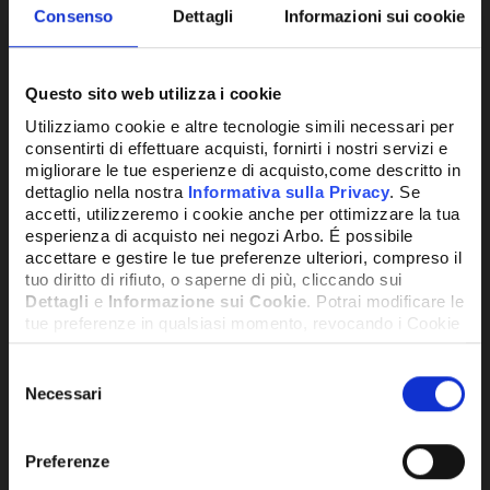
Consenso
Dettagli
Informazioni sui cookie
Questo sito web utilizza i cookie
Utilizziamo cookie e altre tecnologie simili necessari per
VALVOLA SIT SIGMA 845.078
consentirti di effettuare acquisti, fornirti i nostri servizi e
VAILLANT
migliorare le tue esperienze di acquisto,come descritto in
dettaglio nella nostra
Informativa sulla Privacy
. Se
accetti, utilizzeremo i cookie anche per ottimizzare la tua
210,00€
+ IVA
esperienza di acquisto nei negozi Arbo. É possibile
accettare e gestire le tue preferenze ulteriori, compreso il
tuo diritto di rifiuto, o saperne di più, cliccando sui
DISPONIBILE
Dettagli
e
Informazione sui Cookie
. Potrai modificare le
tue preferenze in qualsiasi momento, revocando i Cookie
precedentemente autorizzati, direttamente dalle
impostazioni del tuo browser.
Selezione
Necessari
del
consenso
Network Error
Preferenze
Potrebbe anche interessarti