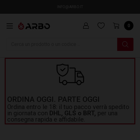
INFO@ARBO.IT
0
Ricerca
ORDINA OGGI. PARTE OGGI
Ordina entro le 18: il tuo pacco verrà spedito
in giornata con
DHL, GLS o BRT,
per una
consegna rapida e affidabile.