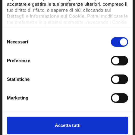
accettare e gestire le tue preferenze ulteriori, compreso il
tuo diritto di rifiuto, o saperne di più, cliccando sui
Dettagli
e
Informazione sui Cookie
. Potrai modificare le
tue preferenze in qualsiasi momento, revocando i Cookie
precedentemente autorizzati, direttamente dalle
impostazioni del tuo browser.
Selezione
Necessari
del
consenso
Network Error
Preferenze
OK
Statistiche
BACINELLA PER RACCOLTA CONDENSA
BAC
DA 790X390MM IN PLASTICA -
DA 
CSBCTP2
Marketing
93,90€
197
+ IVA
DISPONIBILE
DISPO
Accetta tutti