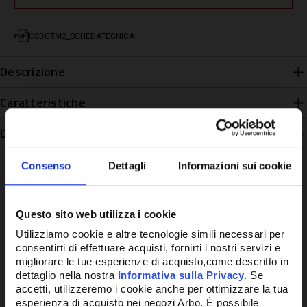
CSBCTM2_SCHEDATECNICA
Descrizione
Caratteristiche
Disponibilità
Consenso
Dettagli
Informazioni sui cookie
Questo sito web utilizza i cookie
Potrebbe anche interessarti
Utilizziamo cookie e altre tecnologie simili necessari per
consentirti di effettuare acquisti, fornirti i nostri servizi e
migliorare le tue esperienze di acquisto,come descritto in
dettaglio nella nostra
Informativa sulla Privacy
. Se
accetti, utilizzeremo i cookie anche per ottimizzare la tua
esperienza di acquisto nei negozi Arbo. É possibile