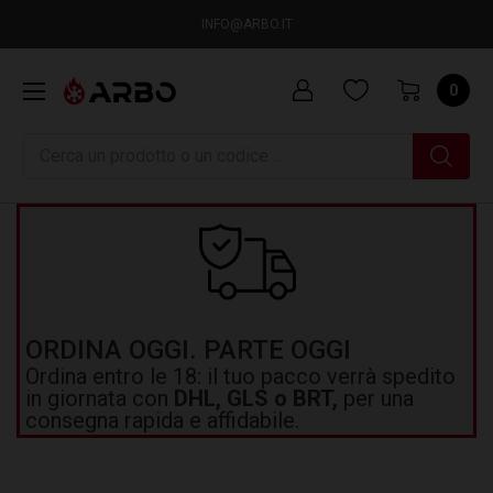
INFO@ARBO.IT
0
Ricerca
ORDINA OGGI. PARTE OGGI
Ordina entro le 18: il tuo pacco verrà spedito
in giornata con
DHL, GLS o BRT,
per una
consegna rapida e affidabile.