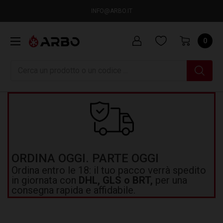
INFO@ARBO.IT
0
Ricerca
ORDINA OGGI. PARTE OGGI
Ordina entro le 18: il tuo pacco verrà spedito
in giornata con
DHL, GLS o BRT,
per una
consegna rapida e affidabile.