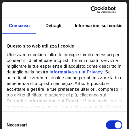
Consenso
Dettagli
Informazioni sui cookie
Questo sito web utilizza i cookie
Utilizziamo cookie e altre tecnologie simili necessari per
RESISTENZA ELETTRICA IN INOX CON
RES
consentirti di effettuare acquisti, fornirti i nostri servizi e
POTENZA 12000 W E ATTACCO 1"1/2
POT
migliorare le tue esperienze di acquisto,come descritto in
dettaglio nella nostra
Informativa sulla Privacy
. Se
TRIFASE - REX120T
MON
accetti, utilizzeremo i cookie anche per ottimizzare la tua
577,44€
413
esperienza di acquisto nei negozi Arbo. É possibile
+ IVA
accettare e gestire le tue preferenze ulteriori, compreso il
tuo diritto di rifiuto, o saperne di più, cliccando sui
Dettagli
e
Informazione sui Cookie
. Potrai modificare le
SU RICHIESTA
DISPO
tue preferenze in qualsiasi momento, revocando i Cookie
precedentemente autorizzati, direttamente dalle
impostazioni del tuo browser.
Selezione
Necessari
del