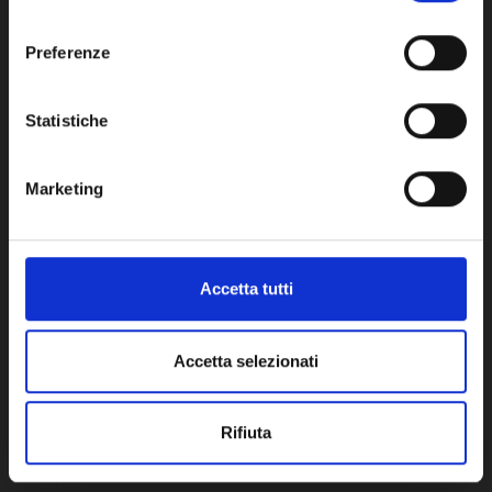
consenso
Network Error
Preferenze
OK
Altri clienti hanno acquistato anche
Statistiche
Marketing
Accetta tutti
Accetta selezionati
Rifiuta