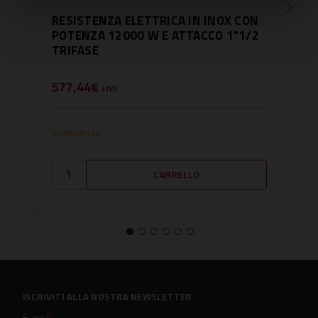
RESISTENZA ELETTRICA IN INOX CON
RES
POTENZA 12000 W E ATTACCO 1"1/2
POT
TRIFASE
TRI
577,44€
481
+ IVA
SU RICHIESTA
PRODO
ISCRIVITI ALLA NOSTRA NEWSLETTER