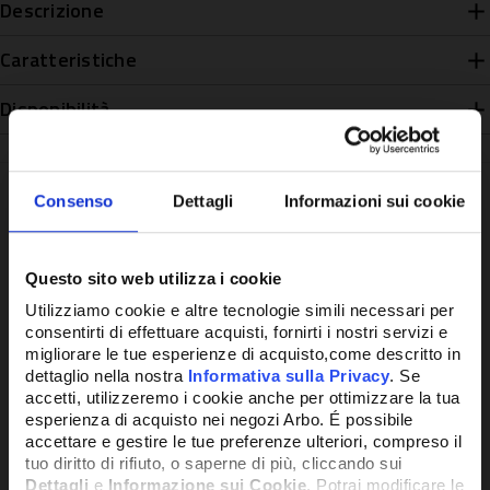
Descrizione
Caratteristiche
Disponibilità
Consenso
Dettagli
Informazioni sui cookie
Potrebbe anche interessarti
Questo sito web utilizza i cookie
Utilizziamo cookie e altre tecnologie simili necessari per
consentirti di effettuare acquisti, fornirti i nostri servizi e
PROMO
migliorare le tue esperienze di acquisto,come descritto in
dettaglio nella nostra
Informativa sulla Privacy
. Se
accetti, utilizzeremo i cookie anche per ottimizzare la tua
esperienza di acquisto nei negozi Arbo. É possibile
accettare e gestire le tue preferenze ulteriori, compreso il
tuo diritto di rifiuto, o saperne di più, cliccando sui
Dettagli
e
Informazione sui Cookie
. Potrai modificare le