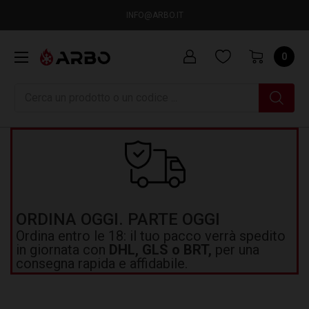
INFO@ARBO.IT
0
Ricerca
ORDINA OGGI. PARTE OGGI
Ordina entro le 18: il tuo pacco verrà spedito
in giornata con
DHL, GLS o BRT,
per una
consegna rapida e affidabile.