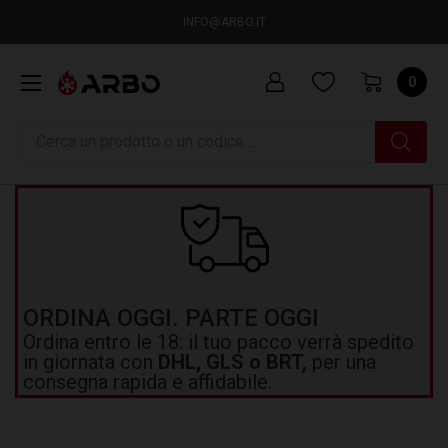
INFO@ARBO.IT
0
Ricerca
ORDINA OGGI. PARTE OGGI
Ordina entro le 18: il tuo pacco verrà spedito
in giornata con
DHL, GLS o BRT,
per una
consegna rapida e affidabile.