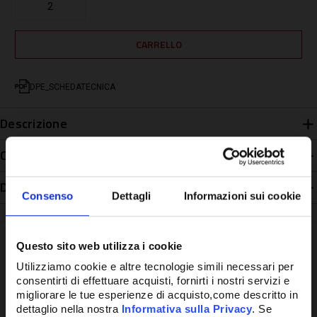
DPE_SCHEDATECNICA
Descrizione
Caratteristiche
Disponibilità
Consenso
Dettagli
Informazioni sui cookie
Questo sito web utilizza i cookie
Utilizziamo cookie e altre tecnologie simili necessari per
consentirti di effettuare acquisti, fornirti i nostri servizi e
Potrebbe anche interessarti
migliorare le tue esperienze di acquisto,come descritto in
dettaglio nella nostra
Informativa sulla Privacy
. Se