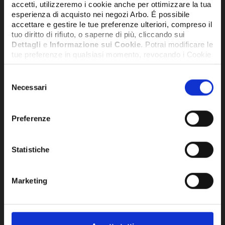
accetti, utilizzeremo i cookie anche per ottimizzare la tua
esperienza di acquisto nei negozi Arbo. É possibile
accettare e gestire le tue preferenze ulteriori, compreso il
tuo diritto di rifiuto, o saperne di più, cliccando sui
Dettagli
e
Informazione sui Cookie
. Potrai modificare le
tue preferenze in qualsiasi momento, revocando i Cookie
precedentemente autorizzati, direttamente dalle
impostazioni del tuo browser.
Selezione
Necessari
del
consenso
Network Error
Preferenze
OK
Statistiche
ELEMENTO COIBENTATO REGOLABILE
ELE
Marketing
300/400MM CON D.300 E SPESSORE
300
4/10 - DPE6105300
4/1
250,92€
164
+ IVA