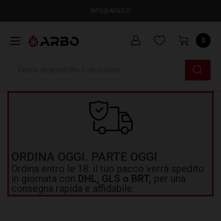
INFO@ARBO.IT
0
Ricerca
ORDINA OGGI. PARTE OGGI
Ordina entro le 18: il tuo pacco verrà spedito
in giornata con
DHL, GLS o BRT,
per una
consegna rapida e affidabile.