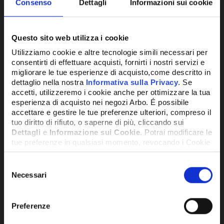
Consenso
Dettagli
Informazioni sui cookie
Questo sito web utilizza i cookie
Utilizziamo cookie e altre tecnologie simili necessari per
consentirti di effettuare acquisti, fornirti i nostri servizi e
CANDELA DI ACCENSIONE FIAMMA
migliorare le tue esperienze di acquisto,come descritto in
dettaglio nella nostra
Informativa sulla Privacy
. Se
26,06€
accetti, utilizzeremo i cookie anche per ottimizzare la tua
+ IVA
esperienza di acquisto nei negozi Arbo. É possibile
accettare e gestire le tue preferenze ulteriori, compreso il
tuo diritto di rifiuto, o saperne di più, cliccando sui
DISPONIBILE
Dettagli
e
Informazione sui Cookie
. Potrai modificare le
tue preferenze in qualsiasi momento, revocando i Cookie
precedentemente autorizzati, direttamente dalle
impostazioni del tuo browser.
Selezione
Necessari
del
consenso
Network Error
Potrebbe anche interessarti
Preferenze
OK