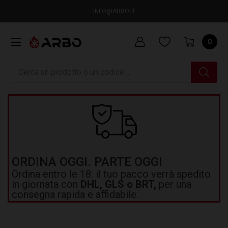
INFO@ARBO.IT
0
Ricerca
ORDINA OGGI. PARTE OGGI
Ordina entro le 18: il tuo pacco verrà spedito
in giornata con
DHL, GLS o BRT,
per una
consegna rapida e affidabile.