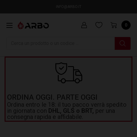
INFO@ARBO.IT
0
Ricerca
ORDINA OGGI. PARTE OGGI
Ordina entro le 18: il tuo pacco verrà spedito
in giornata con
DHL, GLS o BRT,
per una
consegna rapida e affidabile.