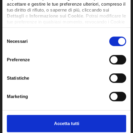
accettare e gestire le tue preferenze ulteriori, compreso il
tuo diritto di rifiuto, o saperne di più, cliccando sui
Dettagli
e
Informazione sui Cookie
. Potrai modificare le
tue preferenze in qualsiasi momento, revocando i Cookie
precedentemente autorizzati, direttamente dalle
impostazioni del tuo browser.
Selezione
Necessari
del
consenso
Network Error
Preferenze
OK
Statistiche
KIT ANALIZZATORE TESTO T300
KIT
30.000 PPM SENZA STAMPANTE -
PPM
KIT300-30000-SS
Marketing
1.580,00€
2.2
+ IVA
DISPONIBILITÀ DA VERIFICARE
DISPO
Accetta tutti