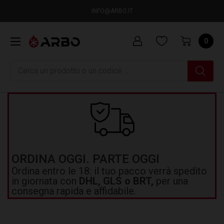
INFO@ARBO.IT
0
Ricerca
ORDINA OGGI. PARTE OGGI
Ordina entro le 18: il tuo pacco verrà spedito
in giornata con
DHL, GLS o BRT,
per una
consegna rapida e affidabile.