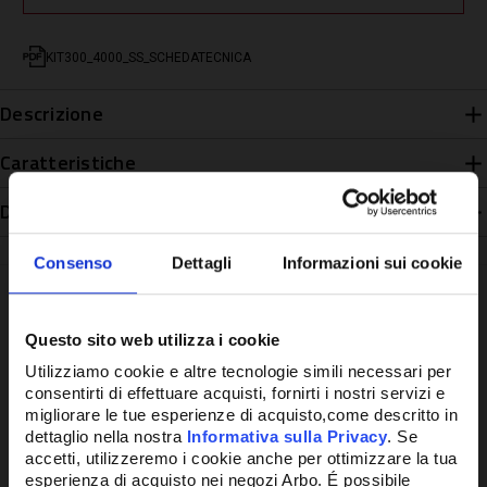
KIT300_4000_SS_SCHEDATECNICA
Descrizione
Caratteristiche
Disponibilità
Consenso
Dettagli
Informazioni sui cookie
Questo sito web utilizza i cookie
Potrebbe anche interessarti
Utilizziamo cookie e altre tecnologie simili necessari per
consentirti di effettuare acquisti, fornirti i nostri servizi e
migliorare le tue esperienze di acquisto,come descritto in
dettaglio nella nostra
Informativa sulla Privacy
. Se
PROMO
PR
accetti, utilizzeremo i cookie anche per ottimizzare la tua
esperienza di acquisto nei negozi Arbo. É possibile