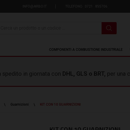
INFO@ARBO.IT
TELEFONO 0721 855706
icerca
COMPONENTI A COMBUSTIONE INDUSTRIALE
rà spedito in giornata con
DHL, GLS o BRT,
per una c
Guarnizioni
KIT CON 10 GUARNIZIONI
KIT CON 10 GUARNIZIONI