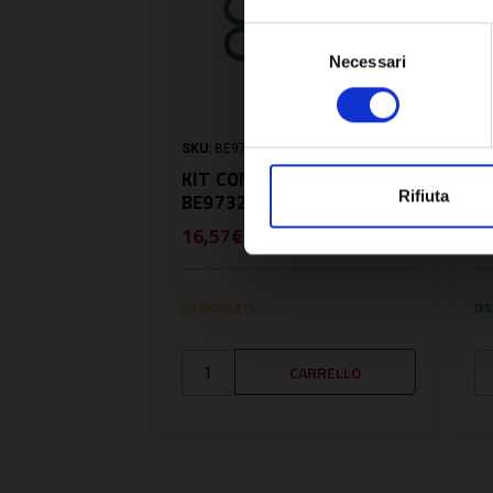
Selezione
Necessari
del
consenso
SKU:
BE9732
SK
KIT CON 10 GUARNIZIONI -
K
Rifiuta
BE9732
-
16,57€
1
+ IVA
SU RICHIESTA
DIS