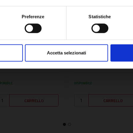
OK
Preferenze
Statistiche
U:
VL981166
SKU:
VL981141
IT CON 10 GUARNIZIONE
KIT CON 10 GUARNIZIONI
Accetta selezionati
 VL981166
VL981141
2,46€
12,46€
+ IVA
+ IVA
PONIBILE
DISPONIBILE