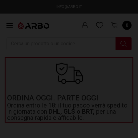
INFO@ARBO.IT
0
Ricerca
ORDINA OGGI. PARTE OGGI
Ordina entro le 18: il tuo pacco verrà spedito
in giornata con
DHL, GLS o BRT,
per una
consegna rapida e affidabile.