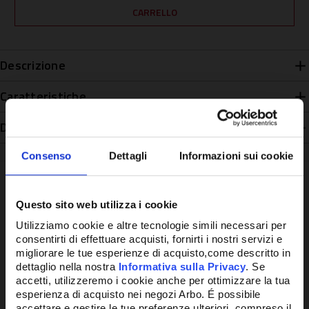
Descrizione
Caratteristiche
Disponibilità
Consenso
Dettagli
Informazioni sui cookie
Questo sito web utilizza i cookie
Potrebbe anche interessarti
Utilizziamo cookie e altre tecnologie simili necessari per
consentirti di effettuare acquisti, fornirti i nostri servizi e
migliorare le tue esperienze di acquisto,come descritto in
dettaglio nella nostra
Informativa sulla Privacy
. Se
accetti, utilizzeremo i cookie anche per ottimizzare la tua
esperienza di acquisto nei negozi Arbo. É possibile
accettare e gestire le tue preferenze ulteriori, compreso il