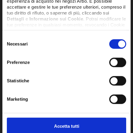
esperienza di acquisto nei negozi Arbo. É possibile
accettare e gestire le tue preferenze ulteriori, compreso il
tuo diritto di rifiuto, o saperne di più, cliccando sui
Dettagli
e
Informazione sui Cookie
. Potrai modificare le
tue preferenze in qualsiasi momento, revocando i Cookie
precedentemente autorizzati, direttamente dalle
impostazioni del tuo browser.
Selezione
Necessari
del
consenso
Network Error
Preferenze
OK
Statistiche
MOLLA VERDE 5-15 MBAR PER FGDR-
MOL
FG1B 50 - MOFG50VE
PER
Marketing
28,00€
32,
+ IVA
Accetta tutti
DISPONIBILITÀ DA VERIFICARE
DISPO