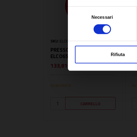
Selezione
Necessari
del
consenso
SKU:
ELCO65070736
SK
PRESSOSTATO FUMI -
P
Rifiuta
ELCO65070736
V
133,81€
1
+ IVA
SU RICHIESTA
SU