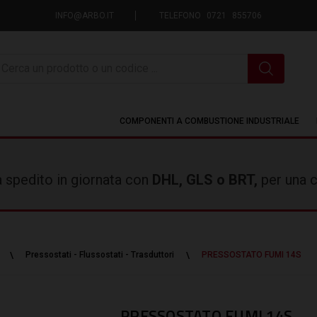
INFO@ARBO.IT
TELEFONO 0721 855706
icerca
COMPONENTI A COMBUSTIONE INDUSTRIALE
rà spedito in giornata con
DHL, GLS o BRT,
per una c
Pressostati - Flussostati - Trasduttori
PRESSOSTATO FUMI 14S
PRESSOSTATO FUMI 14S