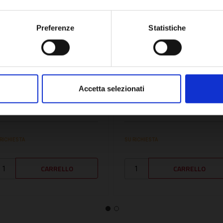
OK
Preferenze
Statistiche
U:
VL050562
SKU:
RIE4R108712
RESSOSTATO FUMI -
PRESSOSTATO FUMI -
Accetta selezionati
L050562
RIE4R108712
04,66€
107,78€
+ IVA
+ IVA
 RICHIESTA
SU RICHIESTA