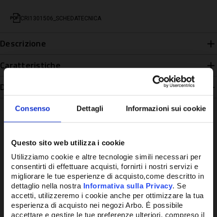
CRI1301506_SCHEDATECNICA
Descrizione
Caratteristiche
Disponibilità
Consenso
Dettagli
Informazioni sui cookie
Questo sito web utilizza i cookie
Potrebbe anche interessarti
Utilizziamo cookie e altre tecnologie simili necessari per
consentirti di effettuare acquisti, fornirti i nostri servizi e
migliorare le tue esperienze di acquisto,come descritto in
dettaglio nella nostra
Informativa sulla Privacy
. Se
accetti, utilizzeremo i cookie anche per ottimizzare la tua
esperienza di acquisto nei negozi Arbo. É possibile
accettare e gestire le tue preferenze ulteriori, compreso il