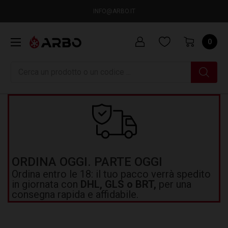
INFO@ARBO.IT
0
Ricerca
ORDINA OGGI. PARTE OGGI
Ordina entro le 18: il tuo pacco verrà spedito
in giornata con
DHL, GLS o BRT,
per una
consegna rapida e affidabile.