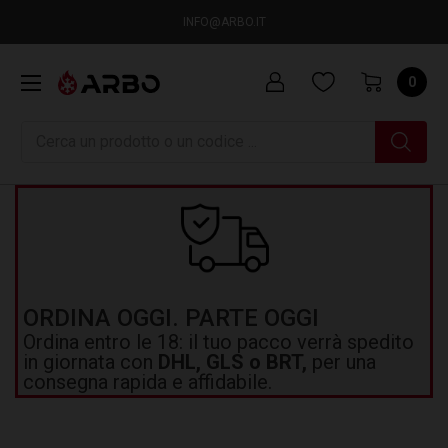
INFO@ARBO.IT
0
Ricerca
ORDINA OGGI. PARTE OGGI
Ordina entro le 18: il tuo pacco verrà spedito
in giornata con
DHL, GLS o BRT,
per una
consegna rapida e affidabile.