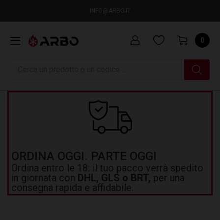
INFO@ARBO.IT
0
Ricerca
ORDINA OGGI. PARTE OGGI
Ordina entro le 18: il tuo pacco verrà spedito
in giornata con
DHL, GLS o BRT,
per una
consegna rapida e affidabile.