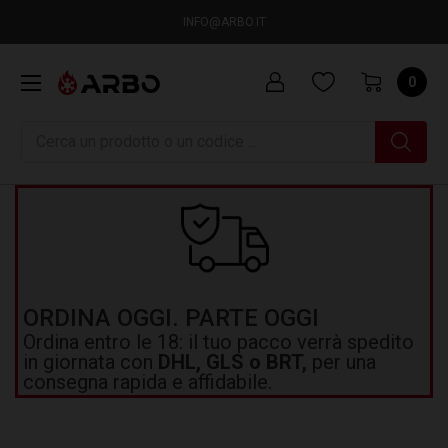
INFO@ARBO.IT
0
Ricerca
ORDINA OGGI. PARTE OGGI
Ordina entro le 18: il tuo pacco verrà spedito
in giornata con
DHL, GLS o BRT,
per una
consegna rapida e affidabile.