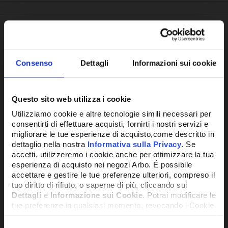
Potrebbe anche interessarti
Consenso
Dettagli
Informazioni sui cookie
Questo sito web utilizza i cookie
Utilizziamo cookie e altre tecnologie simili necessari per
consentirti di effettuare acquisti, fornirti i nostri servizi e
migliorare le tue esperienze di acquisto,come descritto in
dettaglio nella nostra
Informativa sulla Privacy
. Se
accetti, utilizzeremo i cookie anche per ottimizzare la tua
esperienza di acquisto nei negozi Arbo. É possibile
accettare e gestire le tue preferenze ulteriori, compreso il
tuo diritto di rifiuto, o saperne di più, cliccando sui
Dettagli
e
Informazione sui Cookie
. Potrai modificare le
tue preferenze in qualsiasi momento, revocando i Cookie
precedentemente autorizzati, direttamente dalle
impostazioni del tuo browser.