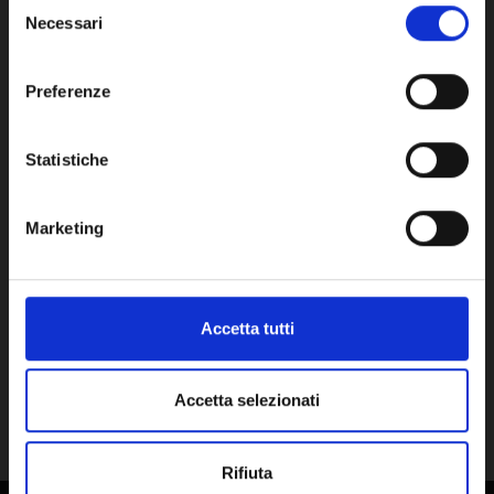
Selezione
Necessari
del
consenso
SCAMBIATORE A 12 PIASTRE -
SCA
Network Error
BA7222414
VL
Preferenze
104,40€
184
OK
+ IVA
Statistiche
DISPONIBILE
DISPO
Marketing
Accetta tutti
Accetta selezionati
Rifiuta