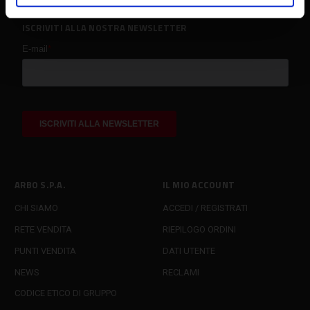
ISCRIVITI ALLA NOSTRA NEWSLETTER
ARBO S.P.A.
IL MIO ACCOUNT
CHI SIAMO
ACCEDI / REGISTRATI
RETE VENDITA
RIEPILOGO ORDINI
PUNTI VENDITA
DATI UTENTE
NEWS
RECLAMI
CODICE ETICO DI GRUPPO