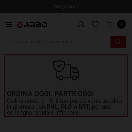
INFO@ARBO.IT
0
Ricerca
ORDINA OGGI. PARTE OGGI
Ordina entro le 18: il tuo pacco verrà spedito
in giornata con
DHL, GLS o BRT,
per una
consegna rapida e affidabile.