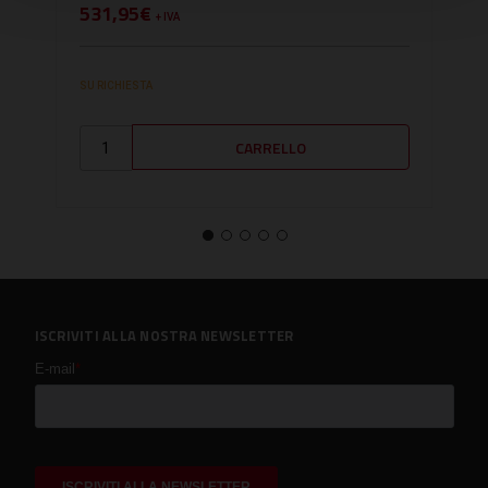
531,95€
642
+ IVA
SU RICHIESTA
DISPO
ISCRIVITI ALLA NOSTRA NEWSLETTER