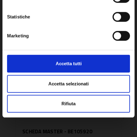
OK
Potrebbe anche interessarti
Statistiche
Marketing
Accetta tutti
Accetta selezionati
Rifiuta
SCHEDA MASTER - BE105920
SCH