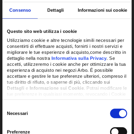
Consenso
Dettagli
Informazioni sui cookie
Questo sito web utilizza i cookie
Utilizziamo cookie e altre tecnologie simili necessari per
consentirti di effettuare acquisti, fornirti i nostri servizi e
migliorare le tue esperienze di acquisto,come descritto in
dettaglio nella nostra
Informativa sulla Privacy
. Se
SCHEDA MASTER
accetti, utilizzeremo i cookie anche per ottimizzare la tua
esperienza di acquisto nei negozi Arbo. É possibile
accettare e gestire le tue preferenze ulteriori, compreso il
472,09€
+ IVA
tuo diritto di rifiuto, o saperne di più, cliccando sui
Dettagli
e
Informazione sui Cookie
. Potrai modificare le
tue preferenze in qualsiasi momento, revocando i Cookie
SU RICHIESTA
precedentemente autorizzati, direttamente dalle
impostazioni del tuo browser.
Selezione
Necessari
del
consenso
Network Error
Preferenze