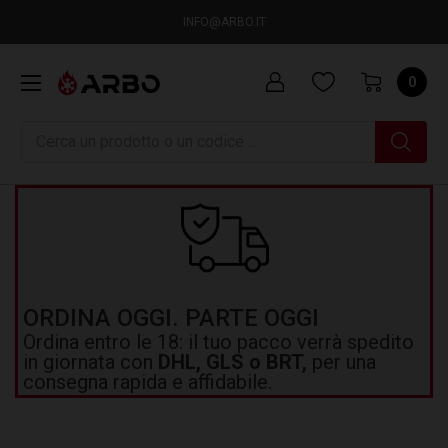
INFO@ARBO.IT
0
Ricerca
ORDINA OGGI. PARTE OGGI
Ordina entro le 18: il tuo pacco verrà spedito
in giornata con
DHL, GLS o BRT,
per una
consegna rapida e affidabile.