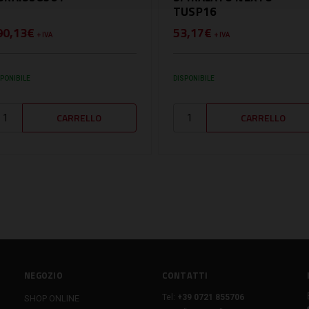
TUSP16
90,13€
53,17€
+ IVA
+ IVA
SPONIBILE
DISPONIBILE
NEGOZIO
CONTATTI
Tel:
+39 0721 855706
SHOP ONLINE