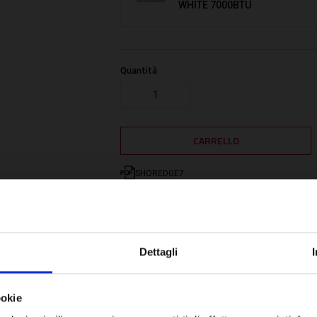
WHITE 7000BTU
Quantità
SHOREDGE7
Dettagli
ookie