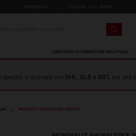
INFO@ARBO.IT
TELEFONO 0721 855706
icerca
COMPONENTI A COMBUSTIONE INDUSTRIALE
rà spedito in giornata con
DHL, GLS o BRT,
per una c
plit
MONOSPLIT SHORAI EDGE 7000 BTU
MONOSPLIT SHORAI EDGE 7