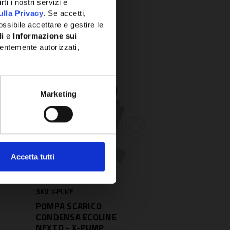
ti i nostri servizi e
ulla Privacy
. Se accetti,
ssibile accettare e gestire le
li
e
Informazione sui
entemente autorizzati,
Marketing
Accetta tutti
SKU:
X-PUMP
POMPA SCARICO
CONDENSA ECOLINE
NEXTO - X-PUMP