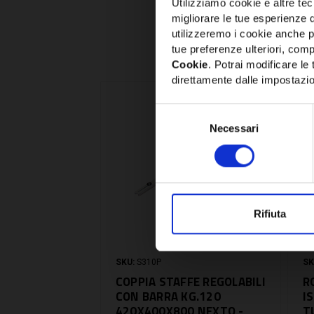
Utilizziamo cookie e altre tecn
migliorare le tue esperienze 
utilizzeremo i cookie anche p
tue preferenze ulteriori, compr
Cookie
. Potrai modificare l
direttamente dalle impostazio
Selezione
Necessari
del
consenso
Rifiuta
SKU:
S310P
SK
COPPIA STAFFE REGOLABILI
R
CON BARRA KG.120
I
420X400X800 NEXTO -
T