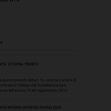
tà
ITA` ESTERNA 7000BTU
quanto previsto dall'art. 16, comma 3, lettera d),
umendomi l'obbligo che l'installazione sarà
orma dell'articolo 10 del regolamento (UE) n.
ITA`INTERNA INVERTER SHORAI EDGE