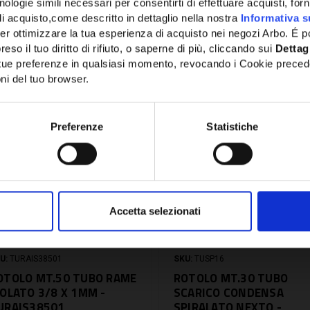
ologie simili necessari per consentirti di effettuare acquisti, fornir
di acquisto,come descritto in dettaglio nella nostra
Informativa s
er ottimizzare la tua esperienza di acquisto nei negozi Arbo. É po
Potrebbe anche interessarti
eso il tuo diritto di rifiuto, o saperne di più, cliccando sui
Dettag
e tue preferenze in qualsiasi momento, revocando i Cookie preced
ni del tuo browser.
Network Error
OK
Preferenze
Statistiche
Accetta selezionati
U:
TURAIS38501
SKU:
TUSP16
OTOLO MT.50 TUBO RAME
ROTOLO MT.30 TUBO
SOLATO 3/8 X 1MM -
SCARICO CONDENSA
URAIS38501
SPIRALATO NEXTO -