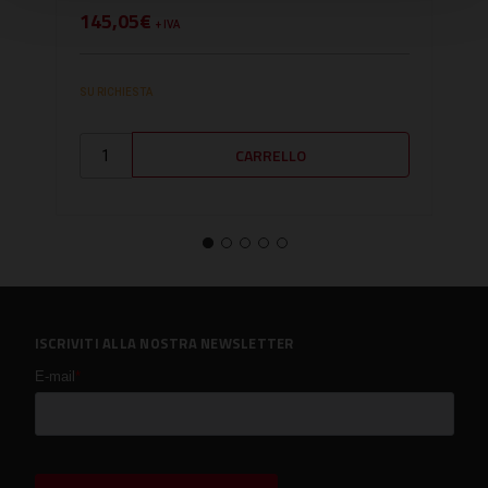
145,05€
56,
+ IVA
SU RICHIESTA
SU RI
ISCRIVITI ALLA NOSTRA NEWSLETTER