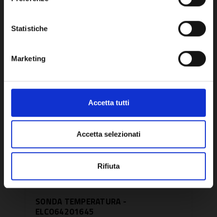
Potrebbe anche interessarti
OK
Statistiche
Marketing
Accetta tutti
Accetta selezionati
Rifiuta
SONDA TEMPERATURA -
SON
ELCO64201645