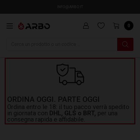
INFO@ARBO.IT
0
Ricerca
ORDINA OGGI. PARTE OGGI
Ordina entro le 18: il tuo pacco verrà spedito
in giornata con
DHL, GLS o BRT,
per una
consegna rapida e affidabile.