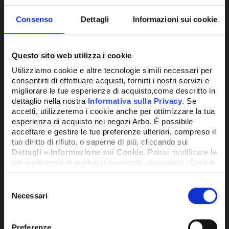
Consenso
Dettagli
Informazioni sui cookie
Questo sito web utilizza i cookie
Utilizziamo cookie e altre tecnologie simili necessari per
consentirti di effettuare acquisti, fornirti i nostri servizi e
SONDA DI TEMPERATURA
SON
migliorare le tue esperienze di acquisto,come descritto in
dettaglio nella nostra
Informativa sulla Privacy
. Se
accetti, utilizzeremo i cookie anche per ottimizzare la tua
21,79€
21,
+ IVA
esperienza di acquisto nei negozi Arbo. É possibile
accettare e gestire le tue preferenze ulteriori, compreso il
tuo diritto di rifiuto, o saperne di più, cliccando sui
DISPONIBILE
DISPO
Dettagli
e
Informazione sui Cookie
. Potrai modificare le
tue preferenze in qualsiasi momento, revocando i Cookie
precedentemente autorizzati, direttamente dalle
impostazioni del tuo browser.
Selezione
Necessari
del
consenso
Network Error
Preferenze