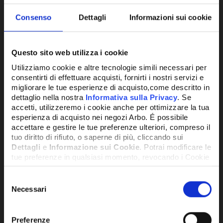
Consenso
Dettagli
Informazioni sui cookie
Questo sito web utilizza i cookie
Utilizziamo cookie e altre tecnologie simili necessari per
consentirti di effettuare acquisti, fornirti i nostri servizi e
TERMOSTATO
migliorare le tue esperienze di acquisto,come descritto in
dettaglio nella nostra
Informativa sulla Privacy
. Se
accetti, utilizzeremo i cookie anche per ottimizzare la tua
51,56€
+ IVA
esperienza di acquisto nei negozi Arbo. É possibile
accettare e gestire le tue preferenze ulteriori, compreso il
tuo diritto di rifiuto, o saperne di più, cliccando sui
SU RICHIESTA
Dettagli
e
Informazione sui Cookie
. Potrai modificare le
tue preferenze in qualsiasi momento, revocando i Cookie
precedentemente autorizzati, direttamente dalle
impostazioni del tuo browser.
Selezione
Necessari
del
consenso
Network Error
Preferenze