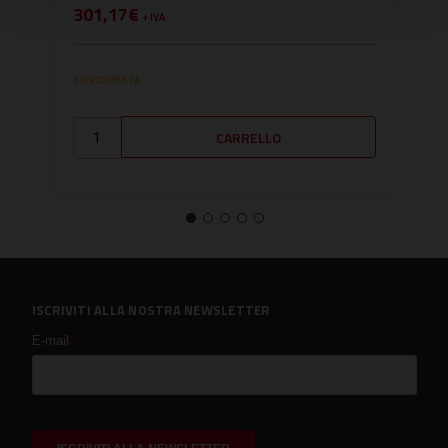
301,17€
305
+ IVA
SU RICHIESTA
DISPO
ISCRIVITI ALLA NOSTRA NEWSLETTER