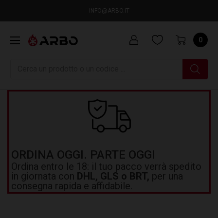
INFO@ARBO.IT
0
Ricerca
ORDINA OGGI. PARTE OGGI
Ordina entro le 18: il tuo pacco verrà spedito
in giornata con
DHL, GLS o BRT,
per una
consegna rapida e affidabile.