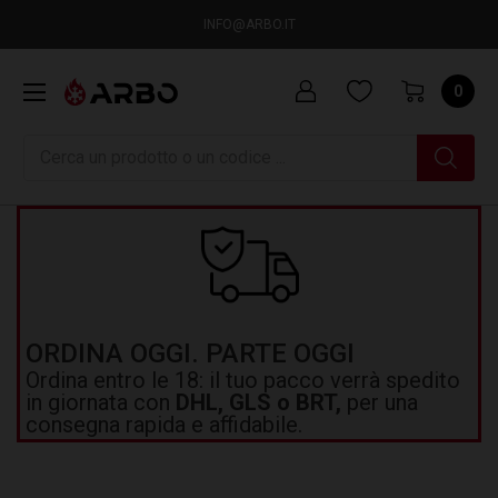
INFO@ARBO.IT
0
Ricerca
ORDINA OGGI. PARTE OGGI
Ordina entro le 18: il tuo pacco verrà spedito
in giornata con
DHL, GLS o BRT,
per una
consegna rapida e affidabile.