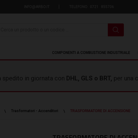
INFO@ARBO.IT
TELEFONO 0721 855706
icerca
COMPONENTI A COMBUSTIONE INDUSTRIALE
rà spedito in giornata con
DHL, GLS o BRT,
per una c
Trasformatori - Accenditori
TRASFORMATORE DI ACCENSIONE
TRASFORMATORE DI ACCEN