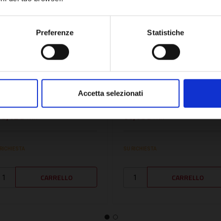
Network Error
OK
Preferenze
Statistiche
U:
BE20161100
SKU:
FONDTRASACC00
RASFORMATORE
TRASFORMATORE
CCENSIONE -
ACCENSIONE -
Accetta selezionati
E20161100
FONDTRASACC00
79,12€
60,63€
+ IVA
+ IVA
 RICHIESTA
SU RICHIESTA