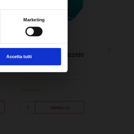
Marketing
SKU:
VIE7822555
SKU:
SIME6331506
TRASFORMATORE
TRASFORMAT
ACCENSIONE - VIE7822555
ACCENSIONE -
Accetta tutti
SIME6331506
155,03€
128,06€
+ IVA
+ IVA
SU RICHIESTA
SU RICHIESTA