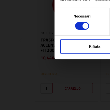
Selezione
Necessari
del
consenso
SKU:
FIT20013354
SK
TRASFORMATORE
T
ACCENSIONE -
A
Rifiuta
FIT20013354
B
18,44€
2
+ IVA
SU RICHIESTA
SU