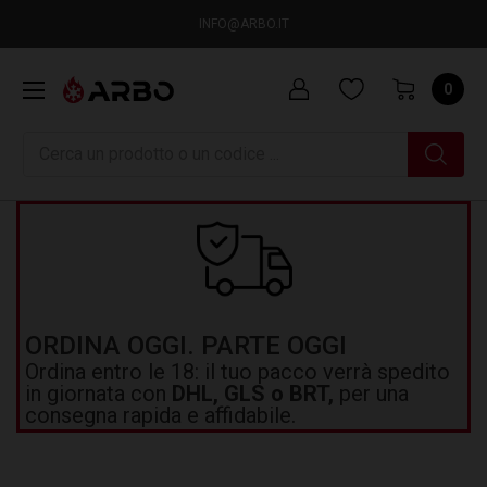
INFO@ARBO.IT
0
Ricerca
ORDINA OGGI. PARTE OGGI
Ordina entro le 18: il tuo pacco verrà spedito
in giornata con
DHL, GLS o BRT,
per una
consegna rapida e affidabile.