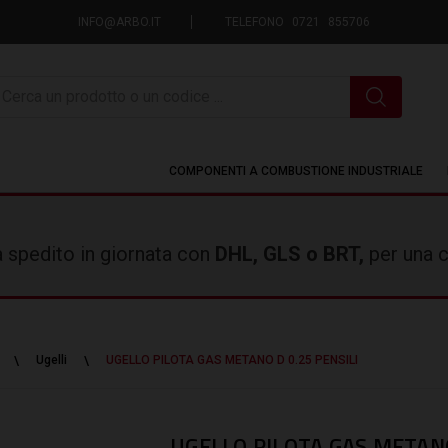
INFO@ARBO.IT
TELEFONO 0721 855706
icerca
COMPONENTI A COMBUSTIONE INDUSTRIALE
rà spedito in giornata con
DHL, GLS o BRT,
per una c
Ugelli
UGELLO PILOTA GAS METANO D 0.25 PENSILI
UGELLO PILOTA GAS METANO