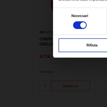
Selezione
Necessari
del
consenso
SKU:
6279100
SK
CORPO PILOTA CON
U
UGELLO 0.25 - 6279100
D
Rifiuta
8,72€
3
+ IVA
DISPONIBILE
SU