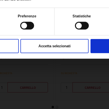
Network Error
OK
Preferenze
Statistiche
U:
FOND414280
SKU:
ROBJ12860400
GELLO PILOTA METANO
UGELLO METANO PER
.27 - FOND414280
GENERATORE PENSILE M
Accetta selezionati
- ROBJ12860400
1,85€
4,76€
+ IVA
+ IVA
 RICHIESTA
SU RICHIESTA