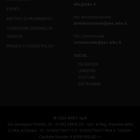
info@arbo.it
EVENTI
Pec Amministrazione:
METODO DI PAGAMENTO
amministrazione@pec.arbo.it
CONDIZIONI GENERALI DI
VENDITA
Pec Commerciale:
commerciale@pec.arbo.it
PRIVACY E COOKIE POLICY
SOCIAL
FACEBOOK
LINKEDIN
YOUTUBE
INSTAGRAM
© 2026 ARBO SpA
Via Giuseppe Toniolo, 23 - 61032 FANO, PU - Iscr. al Reg. Imprese della
CCIAA di Pesaro - P.I.: 01326770417 C.F.: 01326770417 REA n. 123654 -
Capitale Sociale: € 4.000.000,00 i.v.