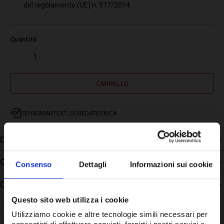
del regolamento (UE) n. 517/2014
Quantità
SEIYASMARTEXT_SCHEDATECNICA
Descrizione
Caratteristiche
Consenso
Dettagli
Informazioni sui cookie
Disponibilità
Questo sito web utilizza i cookie
Utilizziamo cookie e altre tecnologie simili necessari per