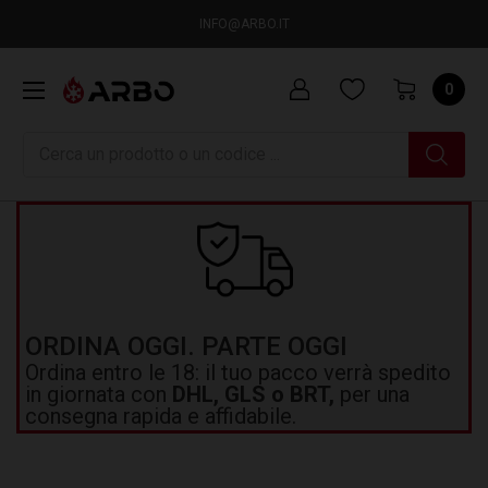
INFO@ARBO.IT
0
Ricerca
ORDINA OGGI. PARTE OGGI
Ordina entro le 18: il tuo pacco verrà spedito
in giornata con
DHL, GLS o BRT,
per una
consegna rapida e affidabile.