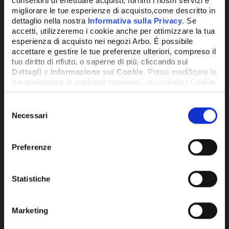
consentirti di effettuare acquisti, fornirti i nostri servizi e
migliorare le tue esperienze di acquisto,come descritto in
dettaglio nella nostra
Informativa sulla Privacy
. Se
Potrebbe anche interessarti
accetti, utilizzeremo i cookie anche per ottimizzare la tua
esperienza di acquisto nei negozi Arbo. É possibile
accettare e gestire le tue preferenze ulteriori, compreso il
tuo diritto di rifiuto, o saperne di più, cliccando sui
Dettagli
e
Informazione sui Cookie
. Potrai modificare le
tue preferenze in qualsiasi momento, revocando i Cookie
precedentemente autorizzati, direttamente dalle
impostazioni del tuo browser.
Selezione
Necessari
del
consenso
Network Error
Preferenze
OK
Statistiche
Marketing
CONDIZIONATORE TOSHIBA UNITA'
CON