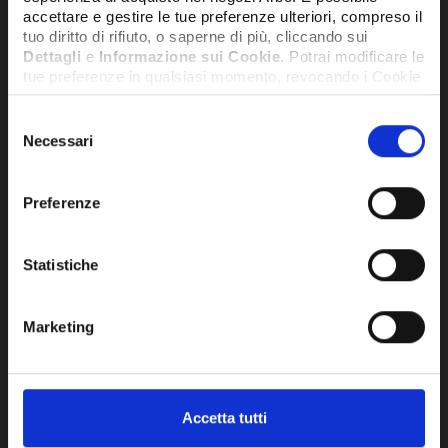
accettare e gestire le tue preferenze ulteriori, compreso il
tuo diritto di rifiuto, o saperne di più, cliccando sui
Dettagli
e
Informazione sui Cookie
. Potrai modificare le
tue preferenze in qualsiasi momento, revocando i Cookie
precedentemente autorizzati, direttamente dalle
impostazioni del tuo browser.
Selezione
Necessari
del
consenso
Network Error
Preferenze
OK
Statistiche
UNITA`INTERNA A PAVIMENTO CON
CON
CONSOLE 18K R32 - MFA2U17GA
INT
RAS
Marketing
878,37€
2.2
+ IVA
Accetta tutti
DISPONIBILE
SU RI