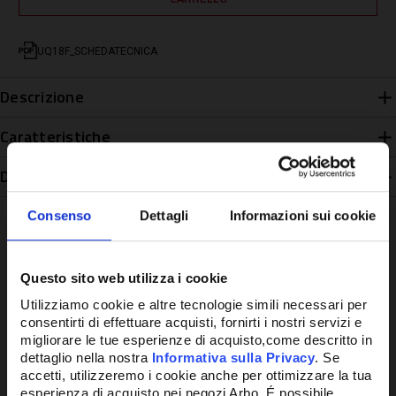
UQ18F_SCHEDATECNICA
Descrizione
Caratteristiche
Disponibilità
Consenso
Dettagli
Informazioni sui cookie
Questo sito web utilizza i cookie
Potrebbe anche interessarti
Utilizziamo cookie e altre tecnologie simili necessari per
consentirti di effettuare acquisti, fornirti i nostri servizi e
migliorare le tue esperienze di acquisto,come descritto in
dettaglio nella nostra
Informativa sulla Privacy
. Se
accetti, utilizzeremo i cookie anche per ottimizzare la tua
esperienza di acquisto nei negozi Arbo. É possibile