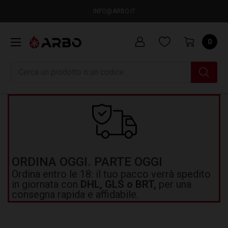
INFO@ARBO.IT
0
Ricerca
ORDINA OGGI. PARTE OGGI
Ordina entro le 18: il tuo pacco verrà spedito
in giornata con
DHL, GLS o BRT,
per una
consegna rapida e affidabile.