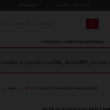
INFO@ARBO.IT
TELEFONO 0721 855706
icerca
COMPONENTI A COMBUSTIONE INDUSTRIALE
rà spedito in giornata con
DHL, GLS o BRT,
per una c
Varie
ASTA DI FISSAGGIO PER CAMERA DI MISCELAZIONE
ASTA DI FISSAGGIO PER CA