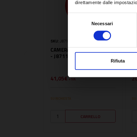
direttamente dalle impostazio
Selezione
Necessari
del
consenso
SKU:
J8711000257
SK
CAMERA DI MISCELAZIONE
G
- J8711000257
S
Rifiuta
M
E
41,05€
2
+ IVA
SU RICHIESTA
SU