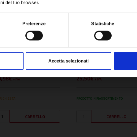
ni del tuo browser.
Network Error
OK
Preferenze
Statistiche
U:
ELCO64990257
SKU:
ELCO65000940
UARNIZIONE
GUARNIZIONE
CAMBIATORE CAMERA DI
SCAMBIATORE CAMERA
Accetta selezionati
ISCELAZIONE -
MISCELAZIONE OSS4 -
LCO64990257
ELCO65000940
0,98€
25,50€
+ IVA
+ IVA
 RICHIESTA
PRODOTTO IN RIASSORTIMENTO