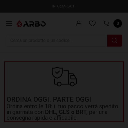
INFO@ARBO.IT
0
Ricerca
ORDINA OGGI. PARTE OGGI
Ordina entro le 18: il tuo pacco verrà spedito
in giornata con
DHL, GLS o BRT,
per una
consegna rapida e affidabile.