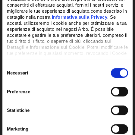
consentirti di effettuare acquisti, fornirti i nostri servizi e
migliorare le tue esperienze di acquisto,come descritto in
dettaglio nella nostra
Informativa sulla Privacy
. Se
accetti, utilizzeremo i cookie anche per ottimizzare la tua
esperienza di acquisto nei negozi Arbo. É possibile
accettare e gestire le tue preferenze ulteriori, compreso il
tuo diritto di rifiuto, o saperne di più, cliccando sui
Dettagli
e
Informazione sui Cookie
. Potrai modificare le
tue preferenze in qualsiasi momento, revocando i Cookie
precedentemente autorizzati, direttamente dalle
impostazioni del tuo browser.
Selezione
Necessari
del
SKU:
VL0020107700
consenso
LEVA MICROINTERRUTTORE -
Network Error
VL0020107700
Preferenze
6,07€
+ IVA
OK
Statistiche
DISPONIBILE
Marketing