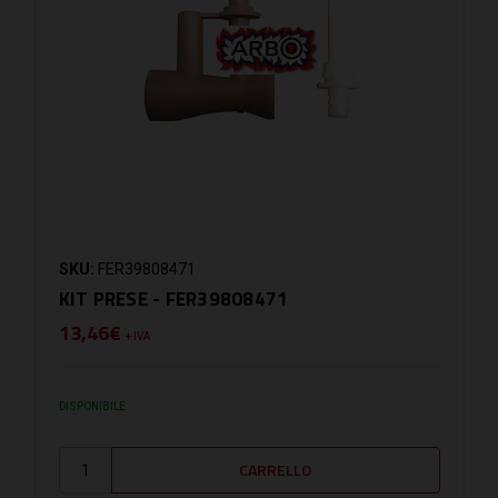
SKU:
FER39808471
KIT PRESE - FER39808471
13,46€
+ IVA
DISPONIBILE