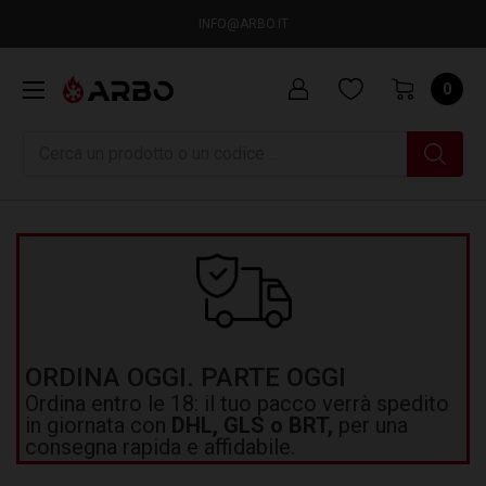
INFO@ARBO.IT
0
Ricerca
ORDINA OGGI. PARTE OGGI
Ordina entro le 18: il tuo pacco verrà spedito
in giornata con
DHL, GLS o BRT,
per una
consegna rapida e affidabile.