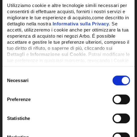
Utilizziamo cookie e altre tecnologie simili necessari per
consentirti di effettuare acquisti, fornirti i nostri servizi e
migliorare le tue esperienze di acquisto,come descritto in
dettaglio nella nostra
Informativa sulla Privacy
. Se
accetti, utilizzeremo i cookie anche per ottimizzare la tua
esperienza di acquisto nei negozi Arbo. É possibile
accettare e gestire le tue preferenze ulteriori, compreso il
tuo diritto di rifiuto, o saperne di più, cliccando sui
Dettagli
e
Informazione sui Cookie
. Potrai modificare le
tue preferenze in qualsiasi momento, revocando i Cookie
precedentemente autorizzati, direttamente dalle
impostazioni del tuo browser.
Selezione
SKU:
IMM1029719
Necessari
del
VENTILATORE EBM RG128 SENZA FUSIBILE
consenso
CON CARTER PROTETTIVO - IMM1029719
Network Error
127,66€
Preferenze
+ IVA
OK
Statistiche
DISPONIBILE