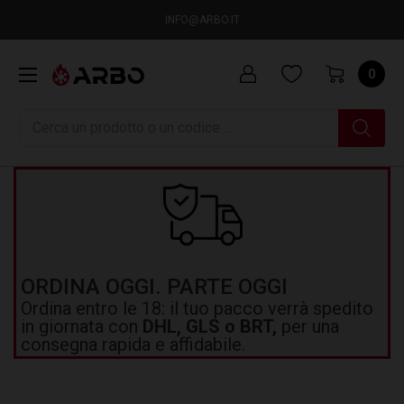
INFO@ARBO.IT
0
Ricerca
ORDINA OGGI. PARTE OGGI
Ordina entro le 18: il tuo pacco verrà spedito
in giornata con
DHL, GLS o BRT,
per una
consegna rapida e affidabile.