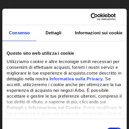
Consenso
Dettagli
Informazioni sui cookie
Questo sito web utilizza i cookie
Utilizziamo cookie e altre tecnologie simili necessari per
consentirti di effettuare acquisti, fornirti i nostri servizi e
migliorare le tue esperienze di acquisto,come descritto in
dettaglio nella nostra
Informativa sulla Privacy
. Se
RACCORDO PER BACINELLA SCARICO
BAC
accetti, utilizzeremo i cookie anche per ottimizzare la tua
CONDENSA - SAP23079
PER
esperienza di acquisto nei negozi Arbo. É possibile
BC
accettare e gestire le tue preferenze ulteriori, compreso il
13,35€
9,6
tuo diritto di rifiuto, o saperne di più, cliccando sui
+ IVA
Dettagli
e
Informazione sui Cookie
. Potrai modificare le
tue preferenze in qualsiasi momento, revocando i Cookie
precedentemente autorizzati, direttamente dalle
DISPONIBILE
DISPO
impostazioni del tuo browser.
Selezione