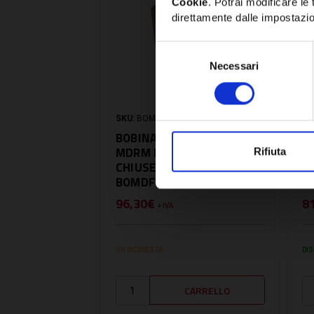
Cookie
. Potrai modificare l
direttamente dalle impostazio
Selezione
Necessari
del
consenso
SKU:
BOMDF110
SK
BOBINA DA 110V PER
B
MDRM NORMALMENTE
N
Rifiuta
CHIUSE FLANGIATE (18W) -
F
BOMDF110
B
96,30€
8
+ IVA
SU RICHIESTA
DIS