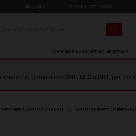
INFO@ARBO.IT
TELEFONO 0721 855706
icerca
COMPONENTI A COMBUSTIONE INDUSTRIALE
rà spedito in giornata con
DHL, GLS o BRT,
per una c
Componenti e Accessori Linee a Gas
Accessori e ricambi per elettrovalv