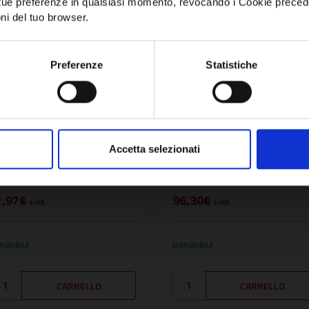
e tue preferenze in qualsiasi momento, revocando i Cookie preced
ni del tuo browser.
Network Error
OK
Preferenze
Statistiche
U:
BOMDF12
SKU:
BOMDF220
OBINA DA 12V PER MDRM
BOBINA DA 220V PER
ORMALMENTE CHIUSE
MDRM NORMALMENTE
Accetta selezionati
LANGIATE (18W) -
CHIUSE FLANGIATE (18W)
OMDF12
BOMDF220
1,97€
96,30€
+ IVA
+ IVA
PONIBILE
DISPONIBILE