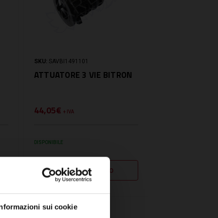
SKU:
SAVBI1491101
ATTUATORE 3 VIE BITRON
44,05€
+ IVA
DISPONIBILE
Informazioni sui cookie