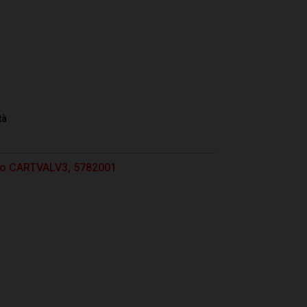
tà
otto CARTVALV3, 5782001