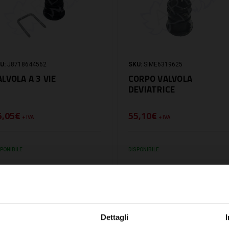
U:
J8718644562
SKU:
SIME6319625
ALVOLA A 3 VIE
CORPO VALVOLA
DEVIATRICE
5,05€
55,10€
+ IVA
+ IVA
SPONIBILE
DISPONIBILE
Dettagli