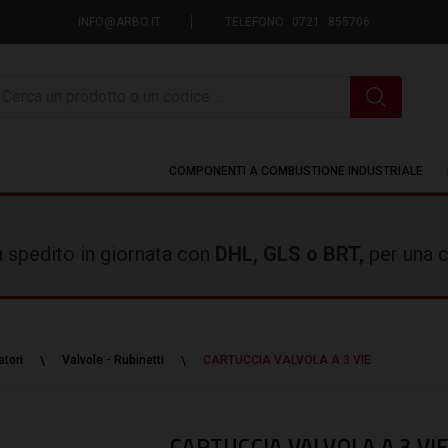
INFO@ARBO.IT
TELEFONO 0721 855706
icerca
COMPONENTI A COMBUSTIONE INDUSTRIALE
rà spedito in giornata con
DHL, GLS o BRT,
per una c
tori
Valvole - Rubinetti
CARTUCCIA VALVOLA A 3 VIE
CARTUCCIA VALVOLA A 3 VI