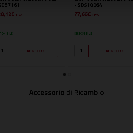
 SD57161
- SDS10064
20,12€
77,66€
+ IVA
+ IVA
PONIBILE
DISPONIBILE
Accessorio di Ricambio