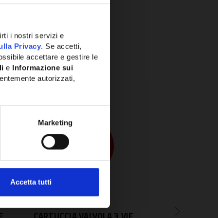
ti i nostri servizi e
ulla Privacy
. Se accetti,
ssibile accettare e gestire le
li
e
Informazione sui
entemente autorizzati,
Marketing
Accetta tutti
SKU:
ELCO64990553
SKU:
BE20142650
E
CARTUCCIA VALVOLA 3 VIE
CARTUCCIA VA