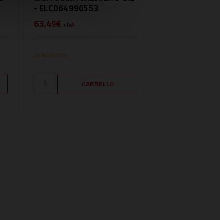
- ELCO64990553
- BE2014265
63,49€
31,32€
+ IVA
+ IVA
SU RICHIESTA
DISPONIBILE