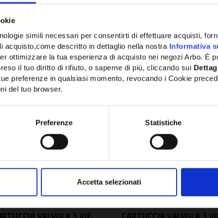
Alternativa compatibile
ookie
ologie simili necessari per consentirti di effettuare acquisti, fornir
di acquisto,come descritto in dettaglio nella nostra
Informativa s
Potrebbe anche interessarti
er ottimizzare la tua esperienza di acquisto nei negozi Arbo. É po
eso il tuo diritto di rifiuto, o saperne di più, cliccando sui
Dettag
e tue preferenze in qualsiasi momento, revocando i Cookie preced
ni del tuo browser.
Network Error
OK
Preferenze
Statistiche
Accetta selezionati
U:
SD57161
SKU:
SDS10064
ARTUCCIA VALVOLA 3 VIE
CARTUCCIA VALVOLA 3 VI