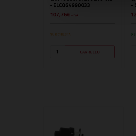
- ELCO64990033
-
107,76€
1
+ IVA
SU RICHIESTA
DIS