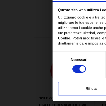
Questo sito web utilizza i c
Utilizziamo cookie e altre tecn
migliorare le tue esperienze 
utilizzeremo i cookie anche p
tue preferenze ulteriori, compr
Cookie
. Potrai modificare l
direttamente dalle impostazio
Selezione
Necessari
del
consenso
Rifiuta
SKU:
ELCO64990033
SK
CARTUCCIA VALVOLA 3 VIE
C