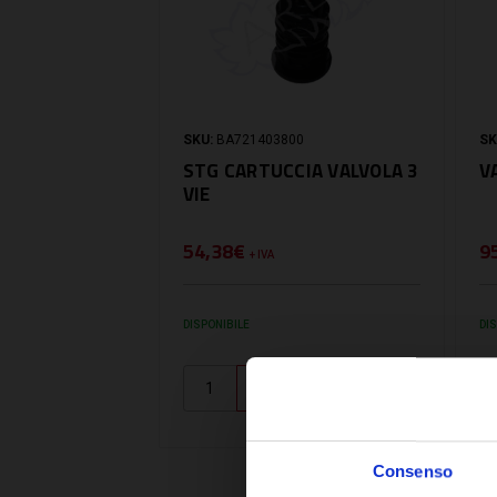
SKU:
BA721403800
SK
STG CARTUCCIA VALVOLA 3
V
VIE
54,38€
9
+ IVA
DISPONIBILE
DI
Consenso