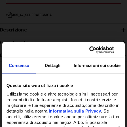
A05_4Y_SCHEDATECNICA
Descrizione
Caratteristiche
Disponibilità
Consenso
Dettagli
Informazioni sui cookie
Questo sito web utilizza i cookie
Potrebbe anche interessarti
Utilizziamo cookie e altre tecnologie simili necessari per
consentirti di effettuare acquisti, fornirti i nostri servizi e
migliorare le tue esperienze di acquisto,come descritto in
dettaglio nella nostra
Informativa sulla Privacy
. Se
accetti, utilizzeremo i cookie anche per ottimizzare la tua
esperienza di acquisto nei negozi Arbo. É possibile