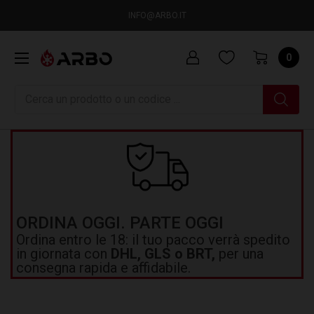
INFO@ARBO.IT
0
Ricerca
ORDINA OGGI. PARTE OGGI
Ordina entro le 18: il tuo pacco verrà spedito
in giornata con
DHL, GLS o BRT,
per una
consegna rapida e affidabile.