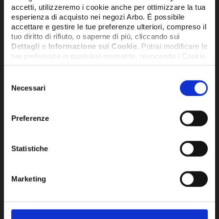
accetti, utilizzeremo i cookie anche per ottimizzare la tua
esperienza di acquisto nei negozi Arbo. É possibile
accettare e gestire le tue preferenze ulteriori, compreso il
tuo diritto di rifiuto, o saperne di più, cliccando sui
Dettagli
e
Informazione sui Cookie
. Potrai modificare le
tue preferenze in qualsiasi momento, revocando i Cookie
precedentemente autorizzati, direttamente dalle
impostazioni del tuo browser.
Selezione
Necessari
del
consenso
Network Error
Preferenze
OK
Statistiche
CONTATORE ACQUA FREDDA
CON
QUADRANTE BAGNATO DA 1' E
QUA
Marketing
LUNGHEZZA PARI A 260MM - GMBI1AF
LUN
GM
224,05€
575
+ IVA