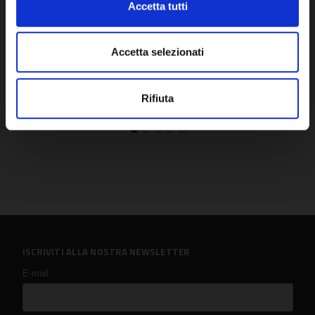
Accetta tutti
DISPONIBILE
DISPO
Accetta selezionati
Rifiuta
ISCRIVITI ALLA NOSTRA NEWSLETTER