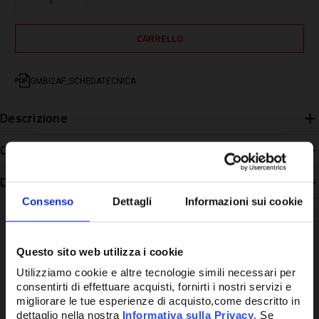
GMBI2AF_SCHEDATECNICA
Descrizione
Caratteristiche
Disponibilità
Consenso
Dettagli
Informazioni sui cookie
Questo sito web utilizza i cookie
Utilizziamo cookie e altre tecnologie simili necessari per
Potrebbe anche interessarti
consentirti di effettuare acquisti, fornirti i nostri servizi e
migliorare le tue esperienze di acquisto,come descritto in
dettaglio nella nostra
Informativa sulla Privacy
. Se