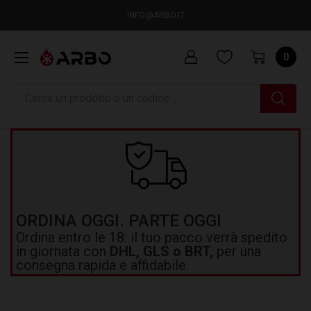
INFO@ARBO.IT
0
Ricerca
ORDINA OGGI. PARTE OGGI
Ordina entro le 18: il tuo pacco verrà spedito
in giornata con
DHL, GLS o BRT,
per una
consegna rapida e affidabile.