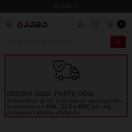
INFO@ARBO.IT
0
Ricerca
ORDINA OGGI. PARTE OGGI
Ordina entro le 18: il tuo pacco verrà spedito
in giornata con
DHL, GLS o BRT,
per una
consegna rapida e affidabile.