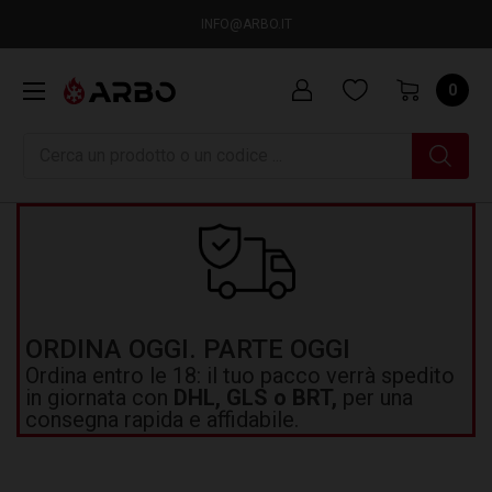
INFO@ARBO.IT
0
Ricerca
ORDINA OGGI. PARTE OGGI
Ordina entro le 18: il tuo pacco verrà spedito
in giornata con
DHL, GLS o BRT,
per una
consegna rapida e affidabile.