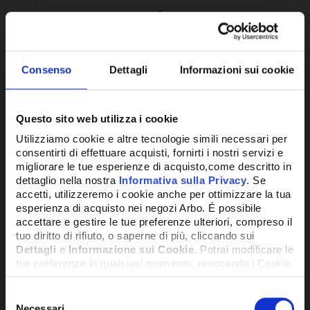
Consenso
Dettagli
Informazioni sui cookie
Questo sito web utilizza i cookie
Utilizziamo cookie e altre tecnologie simili necessari per
consentirti di effettuare acquisti, fornirti i nostri servizi e
migliorare le tue esperienze di acquisto,come descritto in
dettaglio nella nostra
Informativa sulla Privacy
. Se
accetti, utilizzeremo i cookie anche per ottimizzare la tua
RIC.CRONOT.FREETIME EVO - BAXI
esperienza di acquisto nei negozi Arbo. É possibile
accettare e gestire le tue preferenze ulteriori, compreso il
tuo diritto di rifiuto, o saperne di più, cliccando sui
251,21€
+ IVA
Dettagli
e
Informazione sui Cookie
. Potrai modificare le
tue preferenze in qualsiasi momento, revocando i Cookie
precedentemente autorizzati, direttamente dalle
impostazioni del tuo browser.
SU RICHIESTA
Selezione
Necessari