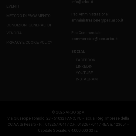
info@arbo.it
EVENTI
Pec Amministrazione:
METODO DI PAGAMENTO
amministrazione@pec.arbo.it
CONDIZIONI GENERALI DI
VENDITA
Pec Commerciale:
commerciale@pec.arbo.it
PRIVACY E COOKIE POLICY
SOCIAL
FACEBOOK
LINKEDIN
YOUTUBE
INSTAGRAM
© 2026 ARBO SpA
Via Giuseppe Toniolo, 23 - 61032 FANO, PU - Iscr. al Reg. Imprese della
CCIAA di Pesaro - P.I.: 01326770417 C.F.: 01326770417 REA n. 123654 -
Capitale Sociale: € 4.000.000,00 i.v.