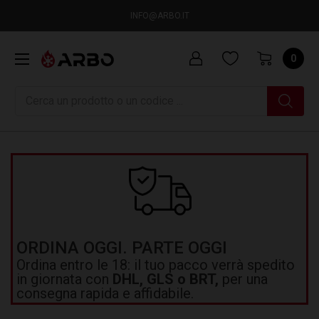
INFO@ARBO.IT
0
Ricerca
ORDINA OGGI. PARTE OGGI
Ordina entro le 18: il tuo pacco verrà spedito
in giornata con
DHL, GLS o BRT,
per una
consegna rapida e affidabile.