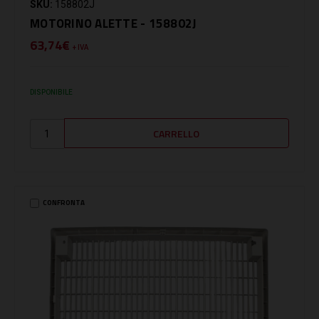
SKU:
158802J
MOTORINO ALETTE - 158802J
63,74€
+ IVA
DISPONIBILE
CONFRONTA