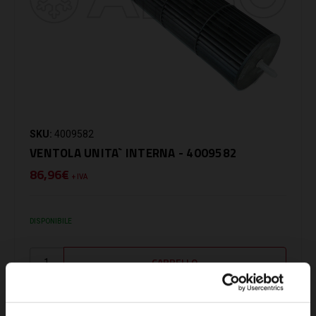
SKU:
4009582
VENTOLA UNITA` INTERNA - 4009582
86,96€
+ IVA
DISPONIBILE