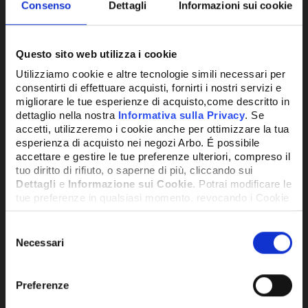
Consenso
Dettagli
Informazioni sui cookie
CONFRONTA
Questo sito web utilizza i cookie
Utilizziamo cookie e altre tecnologie simili necessari per
consentirti di effettuare acquisti, fornirti i nostri servizi e
migliorare le tue esperienze di acquisto,come descritto in
dettaglio nella nostra
Informativa sulla Privacy
. Se
accetti, utilizzeremo i cookie anche per ottimizzare la tua
esperienza di acquisto nei negozi Arbo. É possibile
accettare e gestire le tue preferenze ulteriori, compreso il
tuo diritto di rifiuto, o saperne di più, cliccando sui
Dettagli
e
Informazione sui Cookie
. Potrai modificare le
tue preferenze in qualsiasi momento, revocando i Cookie
precedentemente autorizzati, direttamente dalle
impostazioni del tuo browser.
Selezione
Necessari
del
consenso
Network Error
Preferenze
SKU:
2072018