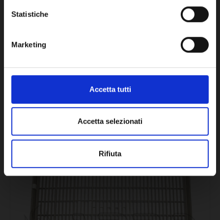
OK
MOTORE VENTILATORE - 2072018
Statistiche
441,34€
+ IVA
Marketing
DISPONIBILE
Accetta tutti
Accetta selezionati
CONFRONTA
Rifiuta