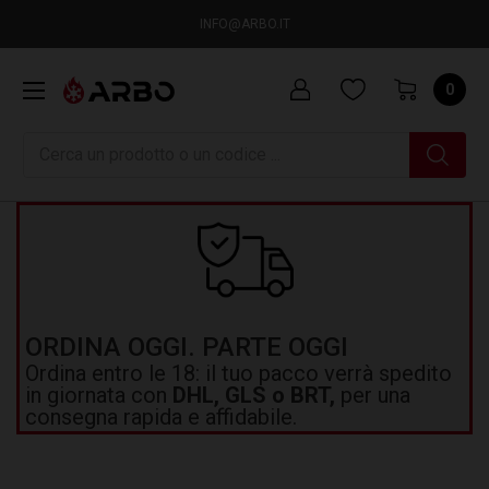
INFO@ARBO.IT
0
Ricerca
ORDINA OGGI. PARTE OGGI
Ordina entro le 18: il tuo pacco verrà spedito
in giornata con
DHL, GLS o BRT,
per una
consegna rapida e affidabile.