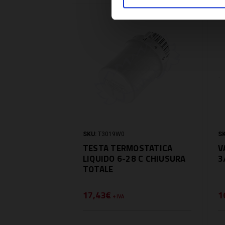
SKU:
T3019W0
SK
TESTA TERMOSTATICA
V
LIQUIDO 6-28 C CHIUSURA
3
TOTALE
17,43€
1
+ IVA