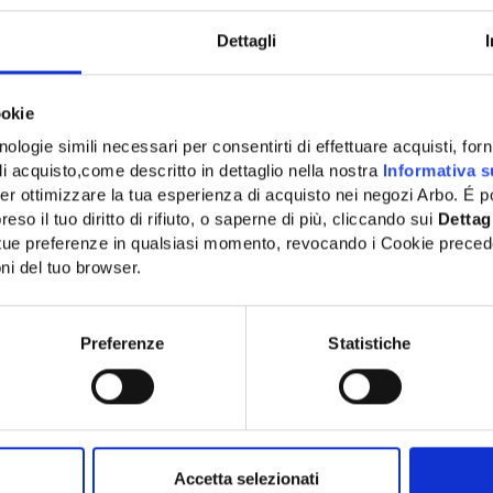
Dettagli
U:
V2020DSX10
ALVOLA FERRO DRITTA
ookie
/8 - V2020DSX10
ologie simili necessari per consentirti di effettuare acquisti, fornir
di acquisto,come descritto in dettaglio nella nostra
Informativa s
6,88€
er ottimizzare la tua esperienza di acquisto nei negozi Arbo. É po
+ IVA
eso il tuo diritto di rifiuto, o saperne di più, cliccando sui
Dettag
e tue preferenze in qualsiasi momento, revocando i Cookie preced
ni del tuo browser.
Network Error
SPONIBILE
OK
Preferenze
Statistiche
Altri clienti hanno acquistato anche
Accetta selezionati