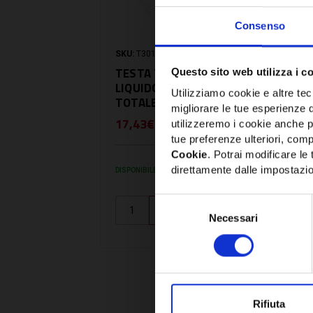
Consenso
SKU:
T3019W0
SK
TESTA TERMOSTATICA
V
Questo sito web utilizza i c
LIQUIDO 6-28 C CHIUSURA
3
Utilizziamo cookie e altre tecn
TOTALE - T3019W0
migliorare le tue esperienze 
17,43€
1
utilizzeremo i cookie anche p
+ IVA
tue preferenze ulteriori, compr
Cookie
. Potrai modificare l
direttamente dalle impostazio
DISPONIBILE
DI
Selezione
Necessari
del
consenso
Rifiuta