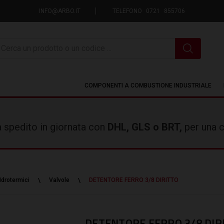
INFO@ARBO.IT
TELEFONO 0721 855706
icerca
COMPONENTI A COMBUSTIONE INDUSTRIALE
rà spedito in giornata con
DHL, GLS o BRT,
per una c
Idrotermici
Valvole
DETENTORE FERRO 3/8 DIRITTO
DETENTORE FERRO 3/8 DIR