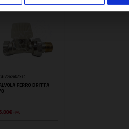
U:
V2020DSX10
ALVOLA FERRO DRITTA
/8
6,88€
+ IVA