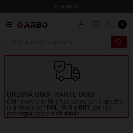
INFO@ARBO.IT
0
Ricerca
ORDINA OGGI. PARTE OGGI
Ordina entro le 18: il tuo pacco verrà spedito
in giornata con
DHL, GLS o BRT,
per una
consegna rapida e affidabile.