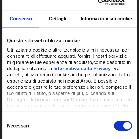
Consenso
Dettagli
Informazioni sui cookie
Questo sito web utilizza i cookie
Utilizziamo cookie e altre tecnologie simili necessari per
consentirti di effettuare acquisti, fornirti i nostri servizi e
migliorare le tue esperienze di acquisto,come descritto in
CONTROLLO UCHILLER STANDARD NFC
CON
dettaglio nella nostra
Informativa sulla Privacy
. Se
BLUETOOTH - UCHBP00000200
BLI
accetti, utilizzeremo i cookie anche per ottimizzare la tua
esperienza di acquisto nei negozi Arbo. É possibile
447,86€
474
+ IVA
accettare e gestire le tue preferenze ulteriori, compreso il
tuo diritto di rifiuto, o saperne di più, cliccando sui
Dettagli
e
Informazione sui Cookie
. Potrai modificare le
tue preferenze in qualsiasi momento, revocando i Cookie
DISPONIBILE
DISPO
precedentemente autorizzati, direttamente dalle
impostazioni del tuo browser.
Selezione
Necessari
del
consenso